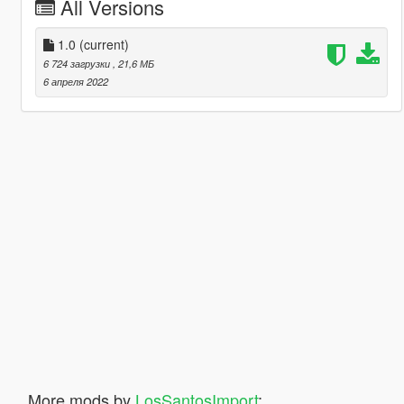
All Versions
1.0
(current)
6 724 загрузки
, 21,6 МБ
6 апреля 2022
More mods by
LosSantosImport
: