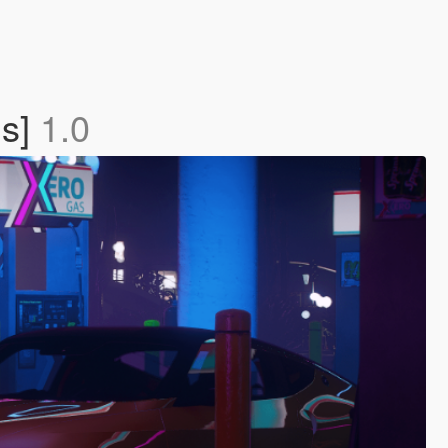
Ds]
1.0