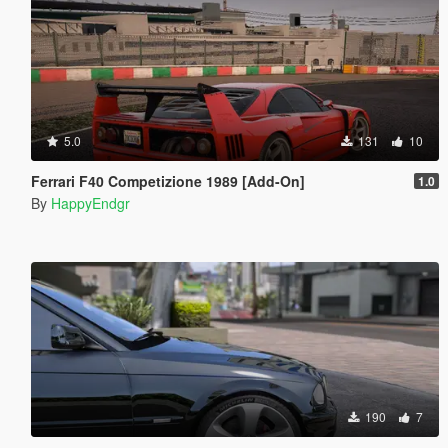
5.0
131
10
Ferrari F40 Competizione 1989 [Add-On]
1.0
By
HappyEndgr
190
7