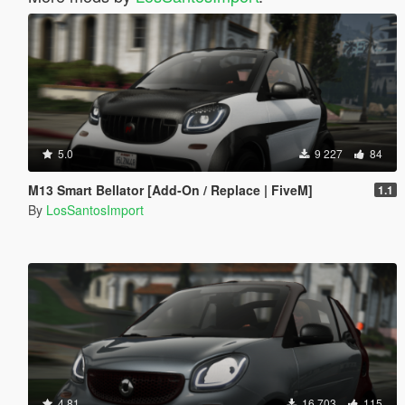
5.0
9 227
84
M13 Smart Bellator [Add-On / Replace | FiveM]
1.1
By
LosSantosImport
4.81
16 703
115