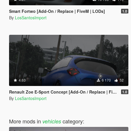
Smart Fortwo [Add-On / Replace | FiveM | LODs]
1.0
By
LosSantosImport
4.63
6 170
52
Renault Zoe E-Sport Concept [Add-On / Replace | FiveM | LODs]
1.0
By
LosSantosImport
More mods in
category:
vehicles