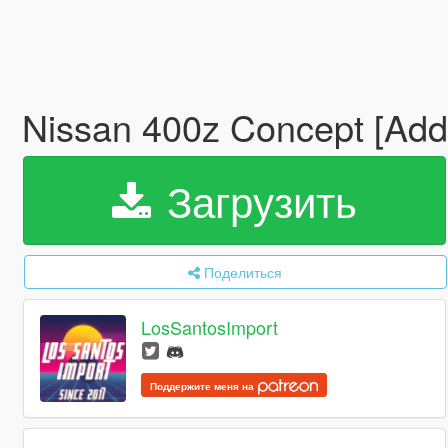
Nissan 400z Concept [Add
Загрузить
Поделиться
LosSantosImport
Поддержите меня на