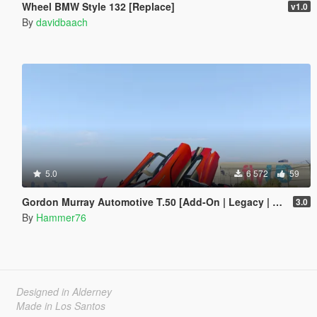
Wheel BMW Style 132 [Replace]
v1.0
By
davidbaach
5.0
6 572
59
Gordon Murray Automotive T.50 [Add-On | Legacy | Enhanced]
3.0
By
Hammer76
Designed in Alderney
Made in Los Santos