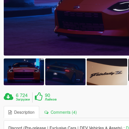
6 724
90
Загрузки
Лайков
Description
Comments (4)
Discord (Pre-release | Exclusive Cars | DEV Vehicles & Assets) :
D