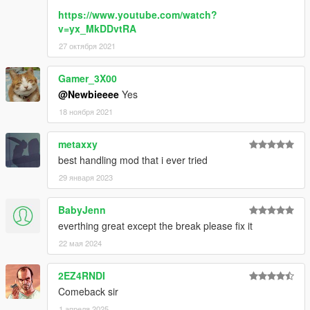
https://www.youtube.com/watch?
v=yx_MkDDvtRA
27 октября 2021
Gamer_3X00
@Newbieeee
Yes
18 ноября 2021
metaxxy
best handling mod that i ever tried
29 января 2023
BabyJenn
everthing great except the break please fix it
22 мая 2024
2EZ4RNDI
Comeback sir
1 апреля 2025