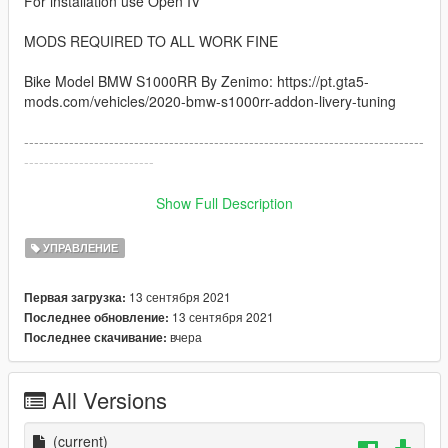
For installation use Open IV
MODS REQUIRED TO ALL WORK FINE
Bike Model BMW S1000RR By Zenimo: https://pt.gta5-
mods.com/vehicles/2020-bmw-s1000rr-addon-livery-tuning
--------------------------------------------------------------------------------
--------------------------
How to instal:
Show Full Description
------------------------------------------------------------------------------
УПРАВЛЕНИЕ
1: copy the handling.meta file and paste inside the folder
13 сентября 2021
Первая загрузка:
go to: /GTAV/mods/update/dlcpacks/s1000rr/dlc.rpf/data
13 сентября 2021
Последнее обновление:
вчера
Последнее скачивание:
------------------------------------------------------------------------------
I hope you like :)
All Versions
(current)