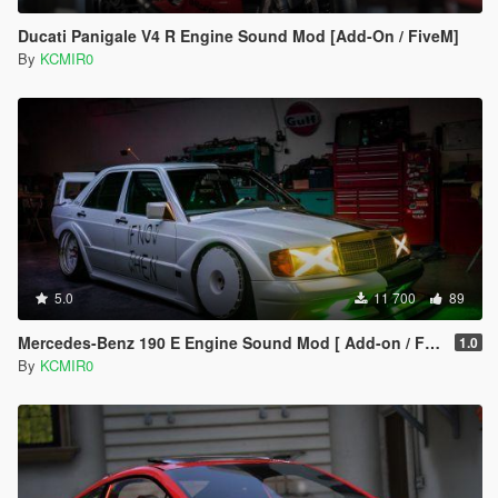
Ducati Panigale V4 R Engine Sound Mod [Add-On / FiveM]
By
KCMIR0
5.0
11 700
89
Mercedes-Benz 190 E Engine Sound Mod [ Add-on / FiveM ]
1.0
By
KCMIR0