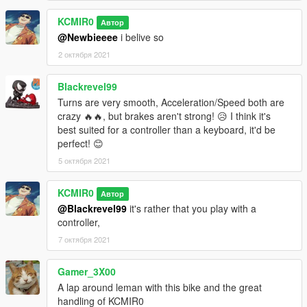
KCMIR0
Автор
@Newbieeee
i belive so
2 октября 2021
Blackrevel99
Turns are very smooth, Acceleration/Speed both are
crazy 🔥🔥, but brakes aren't strong! 😥 I think it's
best suited for a controller than a keyboard, it'd be
perfect! 😊
5 октября 2021
KCMIR0
Автор
@Blackrevel99
it's rather that you play with a
controller,
7 октября 2021
Gamer_3X00
A lap around leman with this bike and the great
handling of KCMIR0