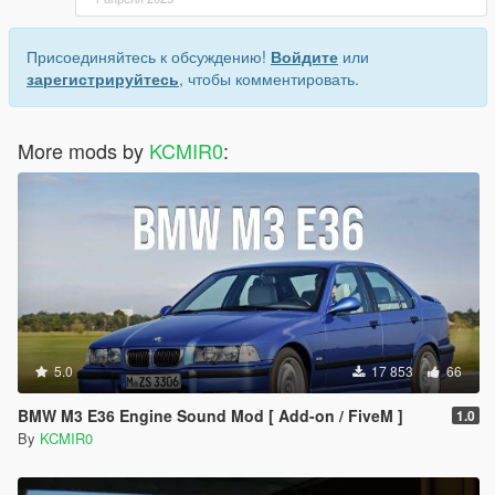
Присоединяйтесь к обсуждению!
Войдите
или
зарегистрируйтесь
, чтобы комментировать.
More mods by
KCMIR0
:
5.0
17 853
66
BMW M3 E36 Engine Sound Mod [ Add-on / FiveM ]
1.0
By
KCMIR0