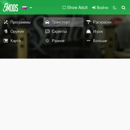
Show Adult
Войти
Программы
Транспорт
Раскраски
Оружие
Скрипты
Игрок
Карта
Разное
Больше