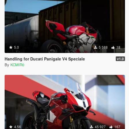
5.0
5 588
18
Handling for Ducati Panigale V4 Speciale
v1.0
By
KCMIR0
4.56
45 927
167