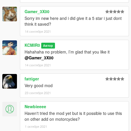
Gamer_3X00
Sorry im new here and i did give it a 5 star i just dont
think it saved?
14 сентября 2021
KCMIR0
Автор
Hahahaha no problem, I’m glad that you like it
@Gamer_3X00
14 сентября 2021
fattiger
Very good mod
23 сентября 2021
Newbieeee
Haven't tried the mod yet but is it possible to use this
on other add on motorcycles?
1 октября 2021