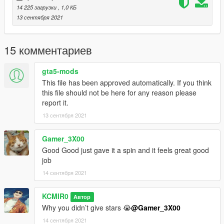
14 225 загрузки
, 1,0 КБ
13 сентября 2021
15 комментариев
gta5-mods
This file has been approved automatically. If you think
this file should not be here for any reason please
report it.
13 сентября 2021
Gamer_3X00
Good Good just gave it a spin and it feels great good
job
14 сентября 2021
KCMIR0
Автор
Why you didn’t give stars 😭
@Gamer_3X00
14 сентября 2021