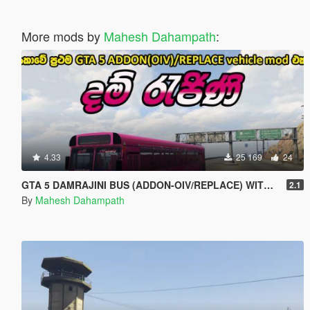
More mods by
Mahesh Dahampath
:
4.33
25 169
24
GTA 5 DAMRAJINI BUS (ADDON-OIV/REPLACE) WITH HORN AND LIGHTS - දම් ‍රැජිනි බස් රථය
2.1
By
Mahesh Dahampath