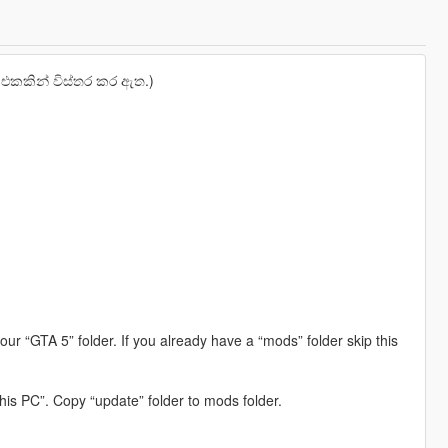
එකකින් විස්තර කර ඇත.)
your “GTA 5” folder. If you already have a “mods” folder skip this
is PC”. Copy “update” folder to mods folder.