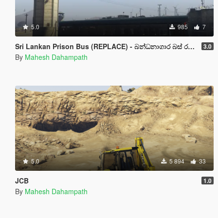
5.0
985
7
Sri Lankan Prison Bus (REPLACE) - බන්ධනාගාර බස් රථය
3.0
By
Mahesh Dahampath
5.0
5 894
33
JCB
1.0
By
Mahesh Dahampath