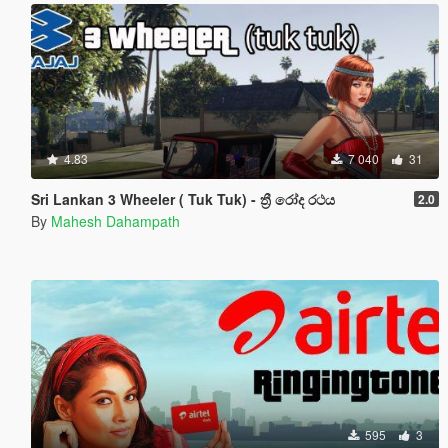
4.83
7 040
31
Sri Lankan 3 Wheeler ( Tuk Tuk) - ත්‍රී රෝද රථය
2.0
By
Mahesh Dahampath
595
3