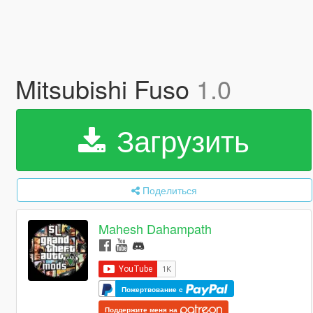
Mitsubishi Fuso
1.0
Загрузить
Поделиться
Mahesh Dahampath
Пожертвование с
Поддержите меня на