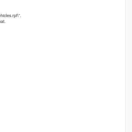
icles.rpf\”.
hat.