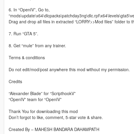
6. In “OpenIV”, Go to,
“mods\update\x64\dlcpacks\patchday3ng\dlc.rpf\x64\levels\gta5\veh
Drag and drop all files in extracted “LORRY>>Mod files” folder to t
7. Run “GTA 5”.
8. Get “mule” from any trainer.
Terms & conditions
Do not edit/mod/post anywhere this mod without my permission.
Credits
“Alexander Blade” for “ScripthookV”
“OpenIV” team for “OpenIV”
Thank You for downloading this mod
Don’t forgot to like, comment, 5-star vote & share.
Created By – MAHESH BANDARA DAHAMPATH