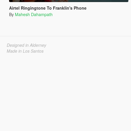
Airtel Ringingtone To Franklin's Phone
By
Mahesh Dahampath
Designed in Alderney
Made in Los Santos