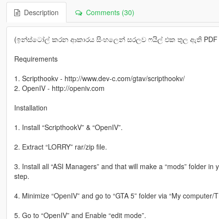
Description
Comments (30)
(ඉන්ස්ටෝල් කරන ආකාරය සිංහලෙන් සරලව ෆයිල් එක තුල ඇති PDF 
Requirements
1. Scripthookv - http://www.dev-c.com/gtav/scripthookv/
2. OpenIV - http://openiv.com
Installation
1. Install “ScripthookV” & “OpenIV”.
2. Extract “LORRY” rar/zip file.
3. Install all “ASI Managers” and that will make a “mods” folder in 
step.
4. Minimize “OpenIV” and go to “GTA 5” folder via “My computer/Th
5. Go to “OpenIV” and Enable “edit mode”.