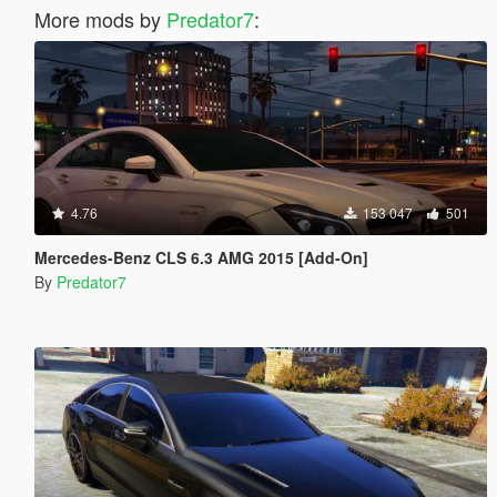
More mods by
Predator7
:
4.76
153 047
501
Mercedes-Benz CLS 6.3 AMG 2015 [Add-On]
By
Predator7