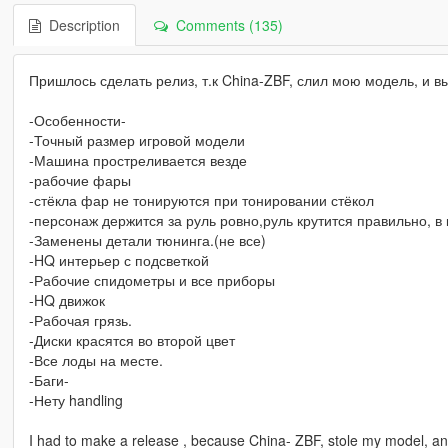
Description
Comments (135)
Пришлось сделать релиз, т.к China-ZBF, слил мою модель, и в
-Особенности-
-Точный размер игровой модели
-Машина простреливается везде
-рабочие фары
-стёкла фар не тонируются при тонировании стёкол
-персонаж держится за руль ровно,руль крутится правильно, в 
-Заменены детали тюнинга.(не все)
-HQ интерьер с подсветкой
-Рабочие спидометры и все приборы
-HQ движок
-Рабочая грязь.
-Диски красятся во второй цвет
-Все лоды на месте.
-Баги-
-Нету handling
I had to make a release , because China- ZBF, stole my model, an