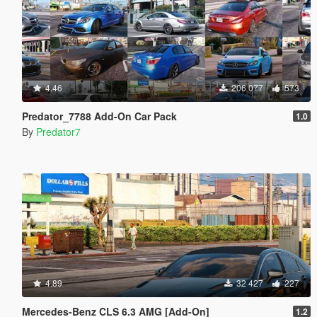
4.46
206 077
573
Predator_7788 Add-On Car Pack
1.0
By
Predator7
4.89
32 427
227
Mercedes-Benz CLS 6.3 AMG [Add-On]
1.2