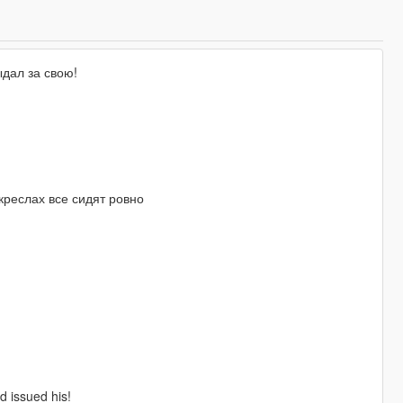
ыдал за свою!
креслах все сидят ровно
d issued his!