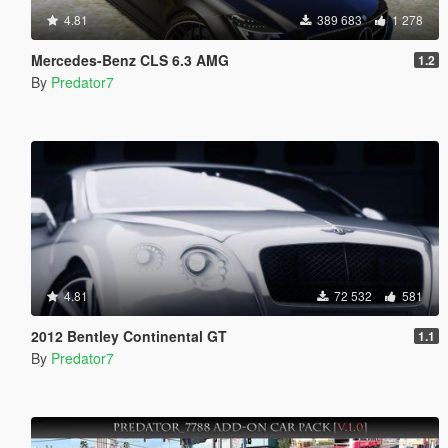
4.81
389 683
1 278
Mercedes-Benz CLS 6.3 AMG
1.2
By
Predator7
4.81
72 532
581
2012 Bentley Continental GT
1.1
By
Predator7