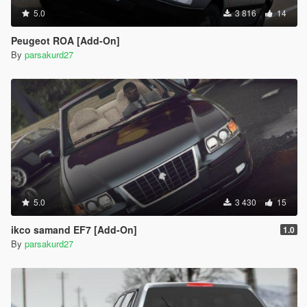
5.0
3 816
14
Peugeot ROA [Add-On]
By
parsakurd27
5.0
3 430
15
ikco samand EF7 [Add-On]
1.0
By
parsakurd27