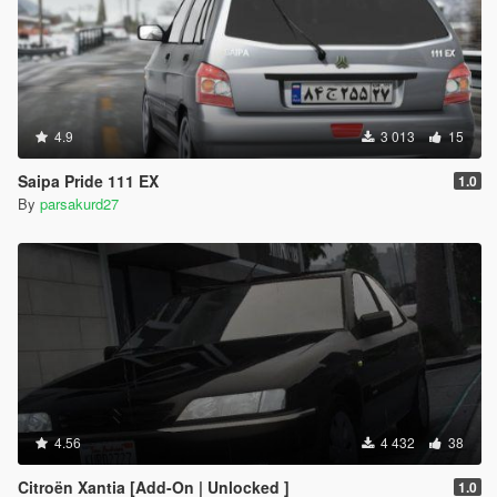
4.9
3 013
15
Saipa Pride 111 EX
1.0
By
parsakurd27
4.56
4 432
38
Citroën Xantia [Add-On | Unlocked ]
1.0