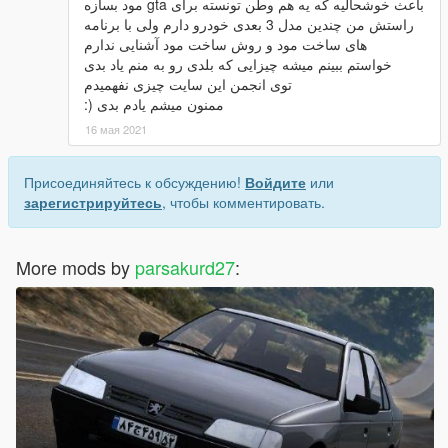
باعث خوشحالیه که یه هم وطن تونسته برای gta مود بسازه
راستش من چندین مدل 3 بعدی خودرو دارم ولی با برنامه
های ساخت مود و روش ساخت مود آشنایی ندارم
خواستم ببینم میشه چیزایی که بلدی رو به منم یاد بدی
توی انجمن این سایت چیزی نفهمیدم
ممنون میشم یادم بدی (:
16 мая 2021
Присоединяйтесь к обсуждению!
Войдите
или
зарегистрируйтесь
, чтобы комментировать.
More mods by
parsakurd27
: