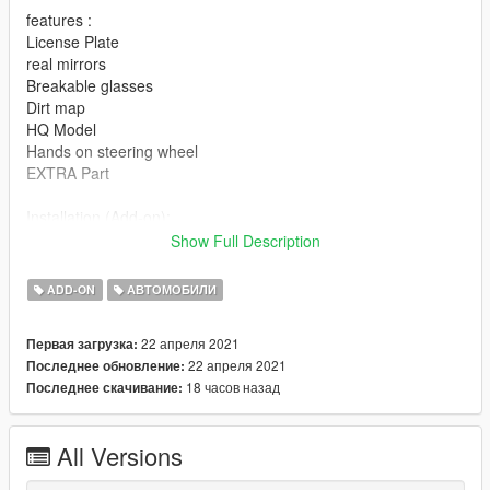
features :
License Plate
real mirrors
Breakable glasses
Dirt map
HQ Model
Hands on steering wheel
EXTRA Part
Installation (Add-on):
\mods\update/Update.rpf/common/data/dlclist.meta
Show Full Description
dlcpacks:/SAMANDX7/
ADD-ON
АВТОМОБИЛИ
Thanks
22 апреля 2021
Первая загрузка:
Channel Telegram : @Persian_Gta_mods
22 апреля 2021
Последнее обновление:
18 часов назад
Последнее скачивание:
All Versions