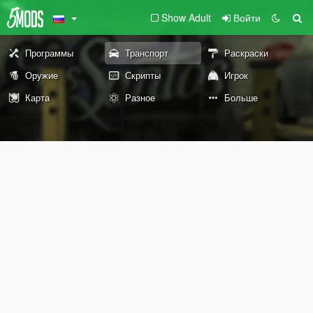
Show Adult
Войти
Программы
Транспорт
Раскраски
Оружие
Скрипты
Игрок
Карта
Разное
Больше