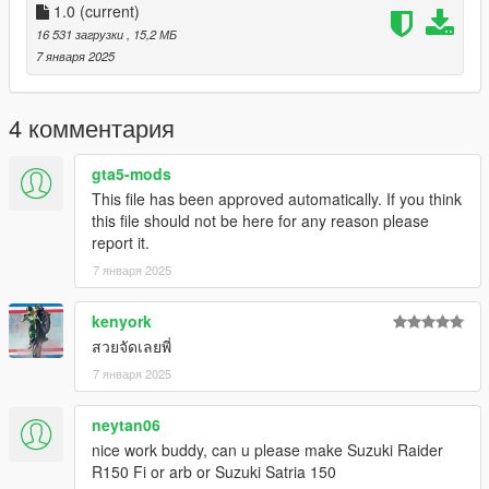
1.0
(current)
16 531 загрузки
, 15,2 МБ
7 января 2025
4 комментария
gta5-mods
This file has been approved automatically. If you think
this file should not be here for any reason please
report it.
7 января 2025
kenyork
สวยจัดเลยพี่
7 января 2025
neytan06
nice work buddy, can u please make Suzuki Raider
R150 Fi or arb or Suzuki Satria 150