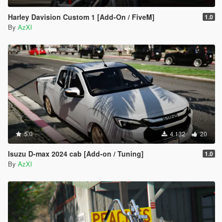
Harley Davision Custom 1 [Add-On / FiveM]
1.0
By
AzXI
5.0
4 132
20
Isuzu D-max 2024 cab [Add-on / Tuning]
1.0
By
AzXI