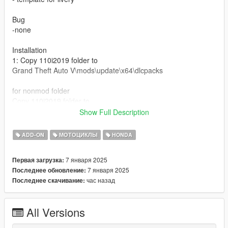
Bug
-none
Installation
1: Copy 110i2019 folder to
Grand Theft Auto V\mods\update\x64\dlcpacks
for nonmod folder
Copy 110i2019 folder to
Grand Theft Auto V\update\x64\dlcpacks
Show Full Description
dlcpacks:\110i2019\
ADD-ON
МОТОЦИКЛЫ
HONDA
Spawn name 110i2019
7 января 2025
Первая загрузка:
7 января 2025
Последнее обновление:
Credits:
час назад
Последнее скачивание:
Model: Babinz (GTASAMODELING)
Convert by: AzXI
All Versions