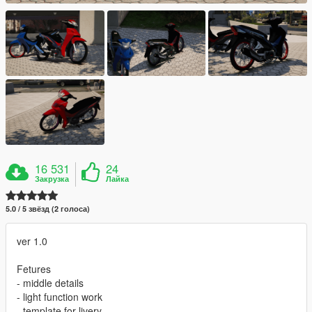
16 531
24
Закрузка
Лайка
5.0 / 5 звёзд (2 голоса)
ver 1.0
Fetures
- middle details
- light function work
- template for livery