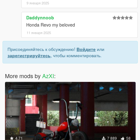
9 января 2025
Daddynnoob
Honda Revo my beloved
11 января 2025
Присоединяйтесь к обсуждению!
Войдите
или
зарегистрируйтесь
, чтобы комментировать.
More mods by
AzXI
:
4.71
7 889
58