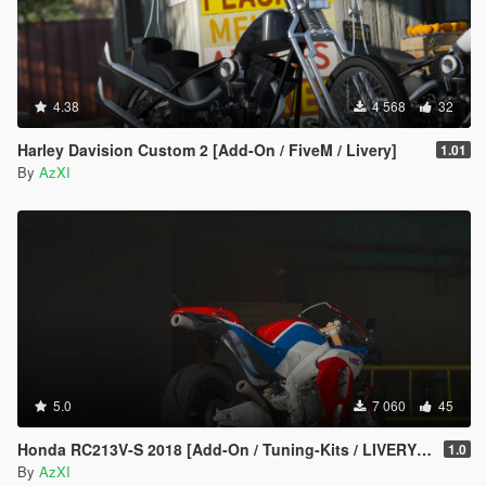
4.38
4 568
32
Harley Davision Custom 2 [Add-On / FiveM / Livery]
1.01
By
AzXI
5.0
7 060
45
Honda RC213V-S 2018 [Add-On / Tuning-Kits / LIVERY / Template / Unlock ]
1.0
By
AzXI