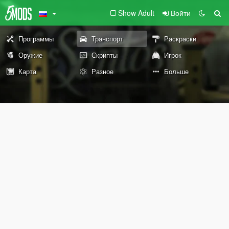
Show Adult
Войти
Программы
Транспорт
Раскраски
Оружие
Скрипты
Игрок
Карта
Разное
Больше