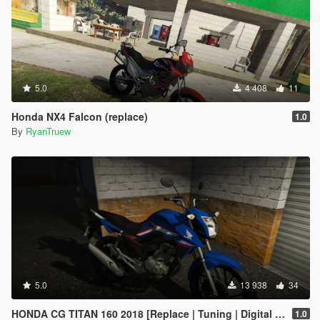
5.0
4 408
11
Honda NX4 Falcon (replace)
1.0
By
RyanTruew
5.0
13 938
34
HONDA CG TITAN 160 2018 [Replace | Tuning | Digital Dials] [ FIVE M ]
1.0