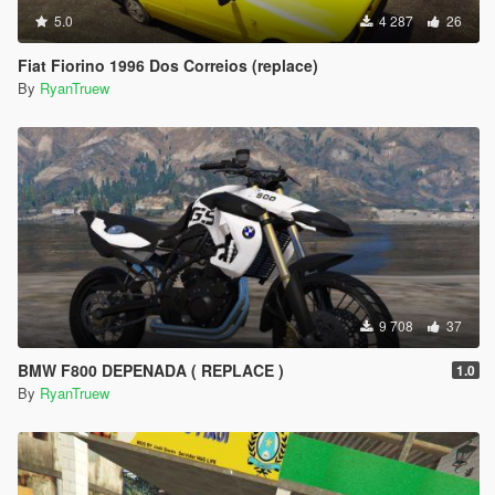
5.0
4 287
26
Fiat Fiorino 1996 Dos Correios (replace)
By
RyanTruew
9 708
37
BMW F800 DEPENADA ( REPLACE )
1.0
By
RyanTruew