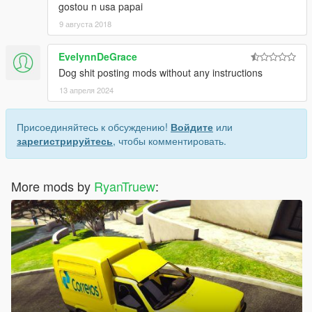
gostou n usa papai
9 августа 2018
EvelynnDeGrace
Dog shit posting mods without any instructions
13 апреля 2024
Присоединяйтесь к обсуждению!
Войдите
или
зарегистрируйтесь
, чтобы комментировать.
More mods by
RyanTruew
: