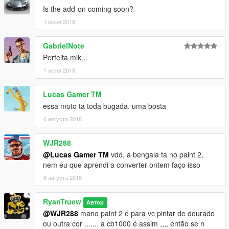
Is the add-on coming soon?
1 июня 2018
GabrielNote
Perfeita mlk...
1 июня 2018
Lucas Gamer TM
essa moto ta toda bugada. uma bosta
6 августа 2018
WJR288
@Lucas Gamer TM
vdd, a bengala ta no paint 2,
nem eu que aprendi a converter ontem faço isso
6 августа 2018
RyanTruew
Автор
@WJR288
mano paint 2 é para vc pintar de dourado
ou outra cor ....... a cb1000 é assim ,,,, então se n