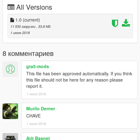
Dhiosy
All Versions
Mauricio
Edit: Dboy3D
1.0
(current)
11 530 загрузки
, 33,8 МБ
* Complete uma moto na Los Santos Customs !! *
1 июня 2018
O CORPO DELA ESTA EM EXAUST 1
caso queira mais mods como esse, mantenha os créditos, e o
8 комментариев
link original de download!
gta5-mods
CANAL PARA CRÉDITOS :
This file has been approved automatically. If you think
https://www.youtube.com/channel/UCTAuIkduZ70zEESg8cIXbg
this file should not be here for any reason please
w
report it.
1 июня 2018
Peço com muita educação que respeite o trabalho dos outros.
********************BRAZIL********************
Murilo Derner
CHAVE
1 июня 2018
Atit Basnet