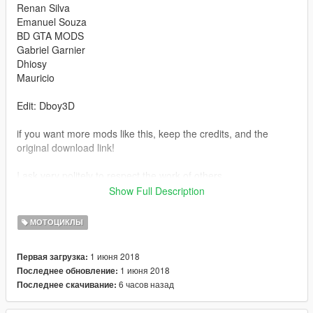
Renan Silva
Emanuel Souza
BD GTA MODS
Gabriel Garnier
Dhiosy
Mauricio
Edit: Dboy3D
if you want more mods like this, keep the credits, and the
original download link!
I ask very politely to respect the work of others.
--------------------------------------------------------------
Show Full Description
Sorry for my English.
-------------------- Info PT-BR --------------
МОТОЦИКЛЫ
- Credits:CONVERTIDA POR : RYAN
EDIÇÕES:
1 июня 2018
Первая загрузка:
Renan Silva
1 июня 2018
Последнее обновление:
Emanuel Souza
6 часов назад
Последнее скачивание:
BD GTA MODS
Gabriel Garnier