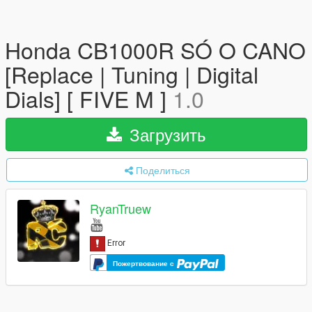
Honda CB1000R SÓ O CANO
[Replace | Tuning | Digital
Dials] [ FIVE M ]
1.0
Загрузить
Поделиться
RyanTruew
Пожертвование с