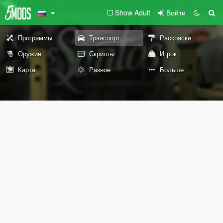
Show Adult
Войти
Программы
Транспорт
Раскраски
Оружие
Скрипты
Игрок
Карта
Разное
Больше