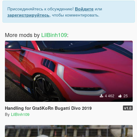
Присоединяйтесь к обсуждению!
Войдите
или
зарегистрируйтесь
, чтобы комментировать.
More mods by
LilBinh109
:
4 462
25
Handling for Gta5KoRn Bugatti Divo 2019
v1.0
By
LilBinh109