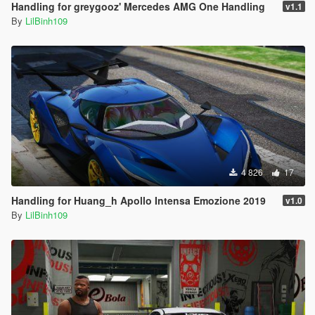
Handling for greygooz' Mercedes AMG One Handling
v1.1
By
LilBinh109
4 826
17
Handling for Huang_h Apollo Intensa Emozione 2019
v1.0
By
LilBinh109