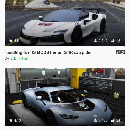
4.5
3 010
16
Handling for HS MODS Ferrari SF90xx spider
v1.0
By
LilBinh109
4.13
6 183
24