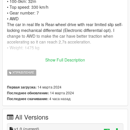
• 100-0km: 32m
• Top speed: 330 km/h
• Gear number: 7
• AWD
The car in real life is Rear-wheel drive with rear limited slip self-
locking mechanical differential (Electronic differential opt). I
change to AWD to make the car have better traction when
accelerating so it can reach 2,7s acceleration.
• Weight: 1475 kg
» Installation: go to mods → update → x64 → dlcpacks →
Show Full Description
hsmansorymc20 → dlc.rpf → data and replace handling.meta
(backup original file in case you want to go back)
УПРАВЛЕНИЕ
🚘Car mod: https://vi.gta5-mods.com/vehicles/2022-maserati-
14 марта 2024
Первая загрузка:
mc20-mansory-add-on
14 марта 2024
Последнее обновление:
4 часа назад
Последнее скачивание:
➡️ Recommend play with controller
All Versions
v1.0
(current)