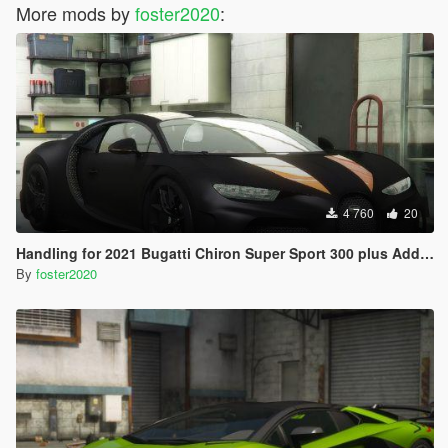
More mods by
foster2020
:
4 760
20
Handling for 2021 Bugatti Chiron Super Sport 300 plus Add-On by 00AbOlFaZl00
By
foster2020