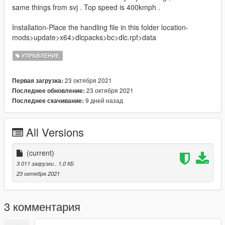
same things from svj . Top speed is 400kmph .
Installation-Place the handling file in this folder location-
mods>update>x64>dlcpacks>bc>dlc.rpf>data
УПРАВЛЕНИЕ
23 октября 2021
Первая загрузка:
23 октября 2021
Последнее обновление:
9 дней назад
Последнее скачивание:
All Versions
(current)
3 011 загрузки
, 1,0 КБ
23 октября 2021
3 комментария