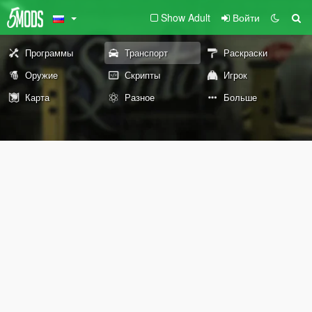
Show Adult
Войти
Программы
Транспорт
Раскраски
Оружие
Скрипты
Игрок
Карта
Разное
Больше