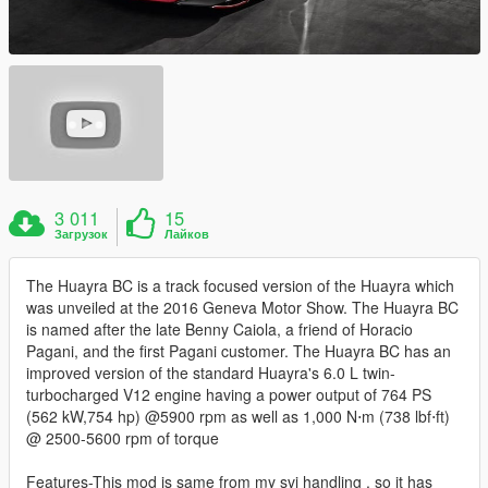
3 011
15
Загрузок
Лайков
The Huayra BC is a track focused version of the Huayra which
was unveiled at the 2016 Geneva Motor Show. The Huayra BC
is named after the late Benny Caiola, a friend of Horacio
Pagani, and the first Pagani customer. The Huayra BC has an
improved version of the standard Huayra's 6.0 L twin-
turbocharged V12 engine having a power output of 764 PS
(562 kW,754 hp) @5900 rpm as well as 1,000 N⋅m (738 lbf⋅ft)
@ 2500-5600 rpm of torque
Features-This mod is same from my svj handling , so it has