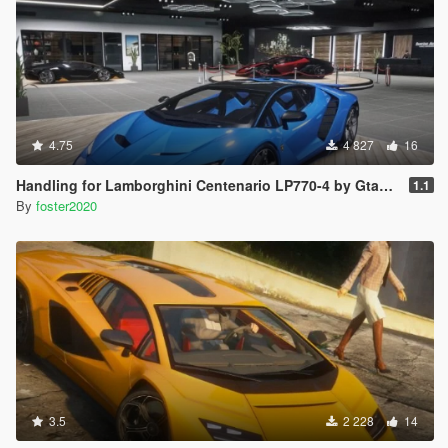
4.75
4 827
16
Handling for Lamborghini Centenario LP770-4 by Gta5KoRn
1.1
By
foster2020
3.5
2 228
14