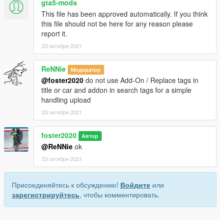
gta5-mods
This file has been approved automatically. If you think
this file should not be here for any reason please
report it.
23 октября 2021
ReNNie
Модератор
@foster2020
do not use Add-On / Replace tags in
title or car and addon in search tags for a simple
handling upload
23 октября 2021
foster2020
Автор
@ReNNie
ok
23 октября 2021
Присоединяйтесь к обсуждению!
Войдите
или
зарегистрируйтесь
, чтобы комментировать.