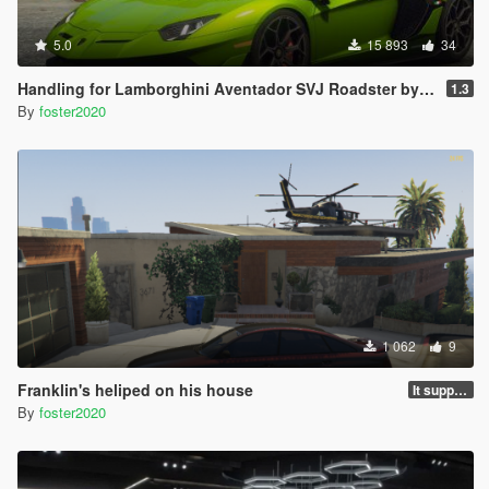
5.0
15 893
34
Handling for Lamborghini Aventador SVJ Roadster by navzahed
1.3
By
foster2020
1 062
9
Franklin's heliped on his house
It supports any version
By
foster2020