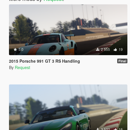
5.0
2 555
19
2015 Porsche 991 GT 3 RS Handling
Final
By
Request
3 522
16