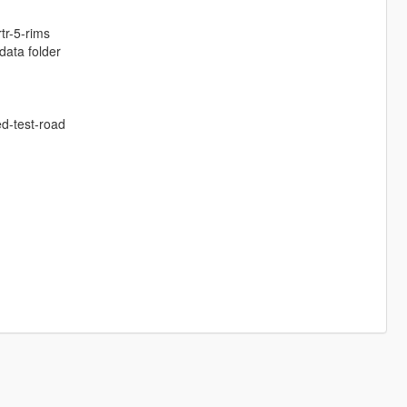
tr-5-rims
data folder
d-test-road