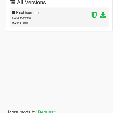
All Versions
Final
(current)
5 845 загрузки
8 июля 2019
More mods by
Request
: