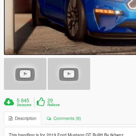
5 845
29
Загрузок
Лайков
Description
Comments (8)
This handling is for 2019 Ford Mustang GT Bullitt By tk0wnz,