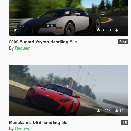
5.0
3 363
28
2009 Bugatti Veyron Handling File
Final
By
Request
1 204
10
Manakain's DBS handling file
1.0
By
Request