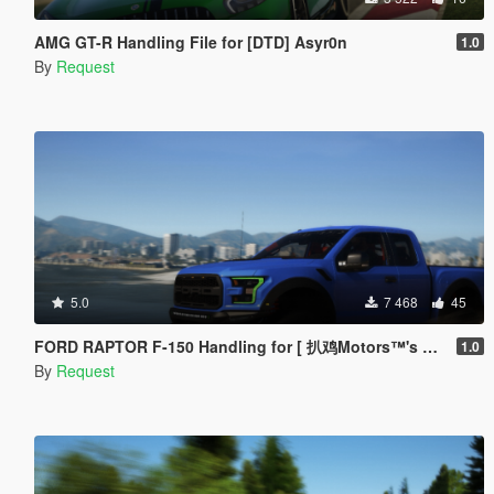
AMG GT-R Handling File for [DTD] Asyr0n
1.0
By
Request
5.0
7 468
45
FORD RAPTOR F-150 Handling for [ 扒鸡Motors™'s MOD ]
1.0
By
Request