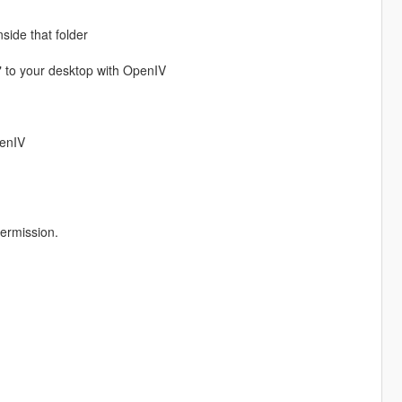
nside that folder
" to your desktop with OpenIV
penIV
permission.