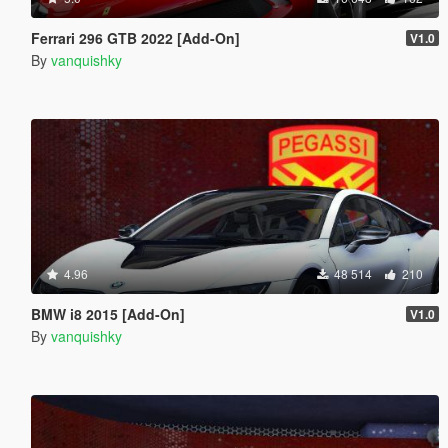
Ferrari 296 GTB 2022 [Add-On]
V1.0
By
vanquishky
4.96
48 514
210
BMW i8 2015 [Add-On]
V1.0
By
vanquishky