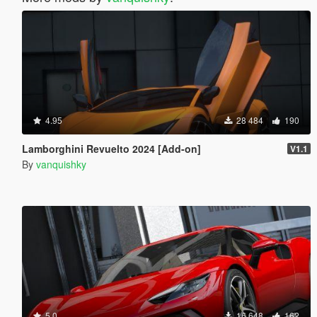
4.95
28 484
190
Lamborghini Revuelto 2024 [Add-on]
V1.1
By
vanquishky
5.0
16 648
162