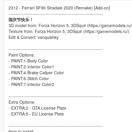
2312 - Ferrari SF90 Stradale 2020 (Remake) [Add-on]
----------------------------------------------------------------
国庆节快乐！
3D model from: Forza Horizon 5, 3DSquir (https://gamemodels.ru/
Texture from: Forza Horizon 5, 3DSquir (https://gamemodels.ru/)
Edit & Convert: vanquishky
----------------------------------------------------------------
Paint Options:
- PAINT:1-Body Color
- PAINT:2-Interior Color1
- PAINT:4-Brake Caliper Color
- PAINT:6-Stitch Color
- PAINT:7-Interior Color2
----------------------------------------------------------------
Extra Options:
- EXTRA:2 - GTA License Plate
- EXTRA:5 - EU License Plate
----------------------------------------------------------------
How to install