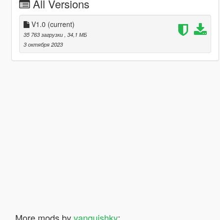
All Versions
V1.0
(current)
35 763 загрузки
, 34,1 МБ
3 октября 2023
More mods by
vanquishky
: