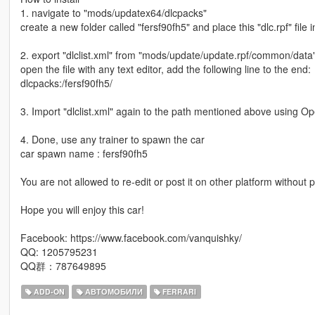
1. navigate to "mods/updatex64/dlcpacks"
create a new folder called "fersf90fh5" and place this "dlc.rpf" file i
2. export "dlclist.xml" from "mods/update/update.rpf/common/data
open the file with any text editor, add the following line to the end:
dlcpacks:/fersf90fh5/
3. Import "dlclist.xml" again to the path mentioned above using O
4. Done, use any trainer to spawn the car
car spawn name : fersf90fh5
You are not allowed to re-edit or post it on other platform without 
Hope you will enjoy this car!
Facebook: https://www.facebook.com/vanquishky/
QQ: 1205795231
QQ群：787649895
ADD-ON
АВТОМОБИЛИ
FERRARI