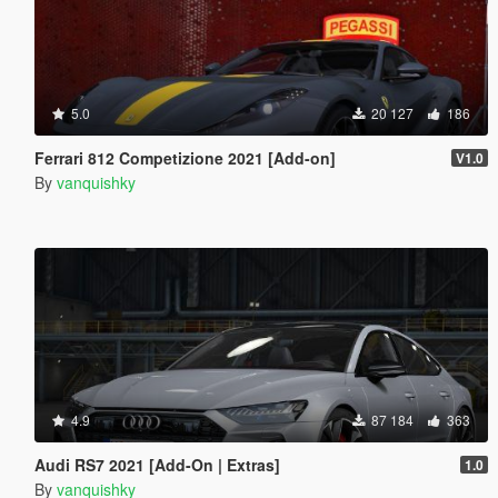
5.0
20 127
186
Ferrari 812 Competizione 2021 [Add-on]
V1.0
By
vanquishky
4.9
87 184
363
Audi RS7 2021 [Add-On | Extras]
1.0
By
vanquishky