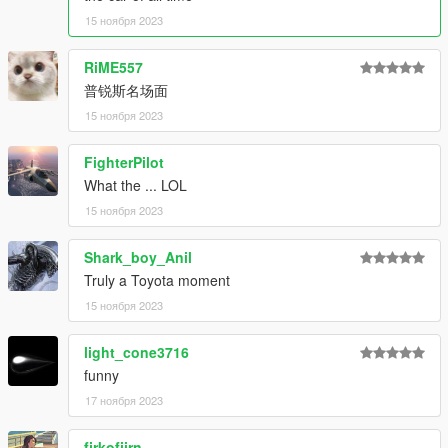
15 ноября 2023
RiME557
普锐斯名场面
15 ноября 2023
FighterPilot
What the ... LOL
15 ноября 2023
Shark_boy_Anil
Truly a Toyota moment
15 ноября 2023
light_cone3716
funny
17 ноября 2023
fjrkofjirn