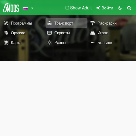
Show Adult
Войти
Программы
Транспорт
Раскраски
Оружие
Скрипты
Игрок
Карта
Разное
Больше