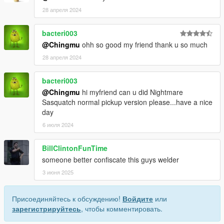
28 апреля 2024
bacteri003
@Chingmu
ohh so good my friend thank u so much
28 апреля 2024
bacteri003
@Chingmu
hi myfriend can u did Nightmare
Sasquatch normal pickup version please...have a nice
day
6 июля 2024
BillClintonFunTime
someone better confiscate this guys welder
3 июня 2025
Присоединяйтесь к обсуждению!
Войдите
или
зарегистрируйтесь
, чтобы комментировать.