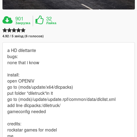
901
32
Закрузка
Лайка
4.92 / 5 звёзд (6 голосов)
a HD dilettante
bugs:
none that i know
install:
open OPENIV
go to (mods/update/x64/dlcpacks)
put folder "diletruck"in it
go to (mods)/update/update.rpf/common/data/dlclist.xml
add line dlcpacks:/diletruck/
gameconfig needed
credits:
rockstar games for model
me