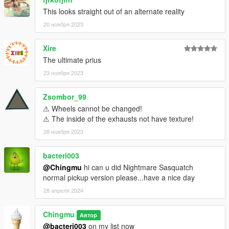
This looks straight out of an alternate reality
20 ноября 2023
Xire
The ultimate prius
23 ноября 2023
Zsombor_99
⚠ Wheels cannot be changed!
⚠ The inside of the exhausts not have texture!
26 ноября 2023
bacteri003
@Chingmu
hi can u did Nightmare Sasquatch
normal pickup version please...have a nice day
28 апреля 2024
Chingmu
Автор
@bacteri003
on my list now