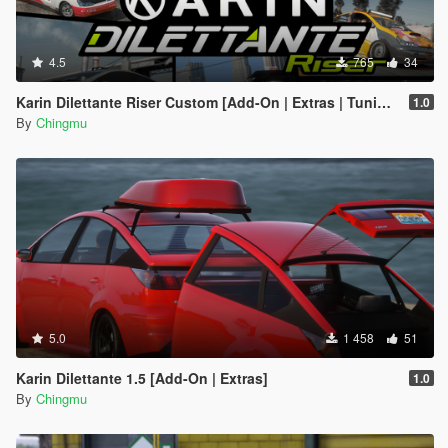
4.5
765
34
Karin Dilettante Riser Custom [Add-On | Extras | Tuning]
1.0
By
Chingmu
5.0
1 458
51
Karin Dilettante 1.5 [Add-On | Extras]
1.0
By
Chingmu