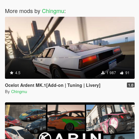
More mods by
Chingmu
:
4.5
1 987
91
Ocelot Ardent MK.1[Add-on | Tuning | Livery]
1.0
By
Chingmu