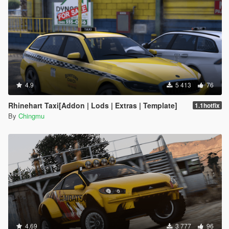
4.9
5 413
76
Rhinehart Taxi[Addon | Lods | Extras | Template]
1.1hotfix
By
Chingmu
4.69
3 777
96