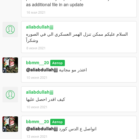
as additional file in an update
16 мая 2021
aliabdullahjjj
السلام عليكم ممكن تنزل الهمر العسكري الي في الصوره
وشكراً
8 июня 2021
bbmm__20
Автор
@aliabdullahjjj
اعتذر مو مجانية
10 июня 2021
aliabdullahjjj
كيف اقدر احصل عليها
10 июня 2021
bbmm__20
Автор
@aliabdullahjjj
اتواصل ع الدس كورد
13 июня 2021