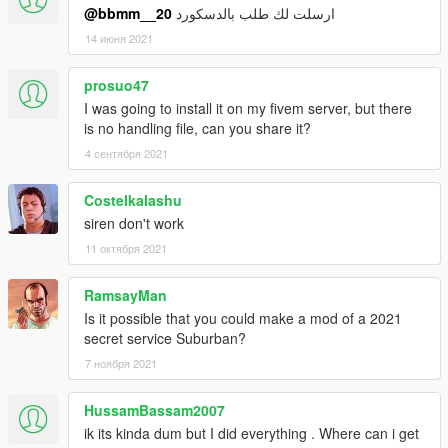
@bbmm__20
ارسلت لك طلب بالدسكورد
14 июня 2021
prosuo47
I was going to install it on my fivem server, but there
is no handling file, can you share it?
4 сентября 2021
Costelkalashu
siren don't work
11 октября 2021
RamsayMan
Is it possible that you could make a mod of a 2021
secret service Suburban?
7 ноября 2021
HussamBassam2007
ik its kinda dum but I did everything . Where can i get