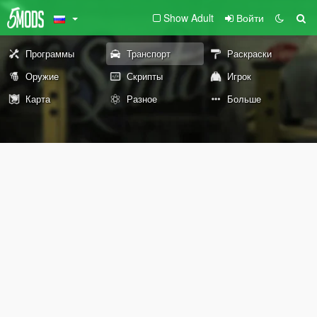
Show Adult
Войти
Программы
Транспорт
Раскраски
Оружие
Скрипты
Игрок
Карта
Разное
Больше