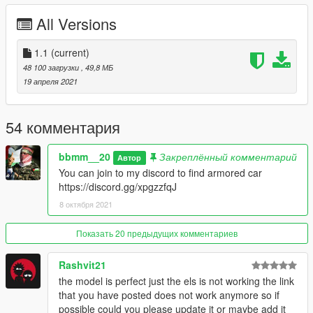
All Versions
1.1
(current)
48 100 загрузки
, 49,8 МБ
19 апреля 2021
54 комментария
bbmm__20
Закреплённый комментарий
Автор
You can join to my discord to find armored car
https://discord.gg/xpgzzfqJ
8 октября 2021
Показать 20 предыдущих комментариев
Rashvit21
the model is perfect just the els is not working the link
that you have posted does not work anymore so if
possible could you please update it or maybe add it