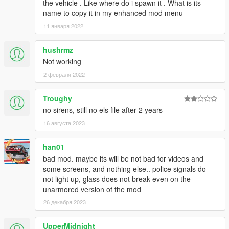
the vehicle . Like where do i spawn it . What is its
name to copy it in my enhanced mod menu
11 января 2022
hushrmz
Not working
2 февраля 2022
Troughy
no sirens, still no els file after 2 years
16 августа 2023
han01
bad mod. maybe its will be not bad for videos and
some screens, and nothing else.. police signals do
not light up, glass does not break even on the
unarmored version of the mod
26 декабря 2023
UpperMidnight