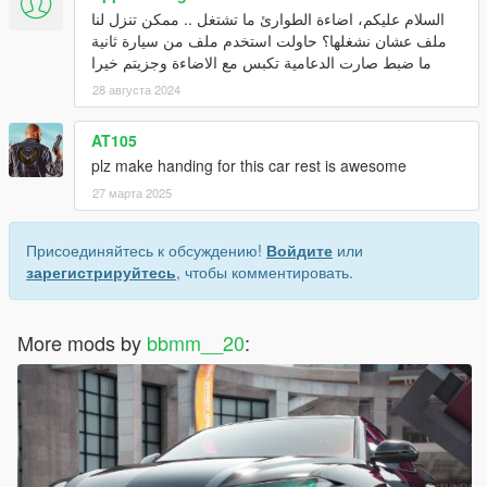
السلام عليكم، اضاءة الطوارئ ما تشتغل .. ممكن تنزل لنا
ملف عشان نشغلها؟ حاولت استخدم ملف من سيارة ثانية
ما ضبط صارت الدعامية تكبس مع الاضاءة وجزيتم خيرا
28 августа 2024
AT105
plz make handing for this car rest is awesome
27 марта 2025
Присоединяйтесь к обсуждению!
Войдите
или
зарегистрируйтесь
, чтобы комментировать.
More mods by
bbmm__20
: