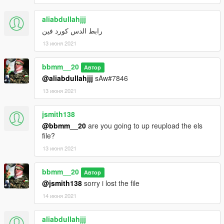
aliabdullahjjj
رابط الدس كورد فين
13 июня 2021
bbmm__20
Автор
@aliabdullahjjj
sAw#7846
13 июня 2021
jsmith138
@bbmm__20
are you going to up reupload the els
file?
13 июня 2021
bbmm__20
Автор
@jsmith138
sorry i lost the file
14 июня 2021
aliabdullahjjj