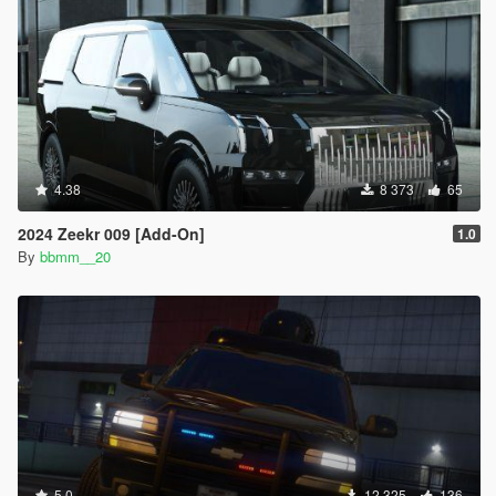
4.38
8 373
65
2024 Zeekr 009 [Add-On]
1.0
By
bbmm__20
5.0
12 325
136