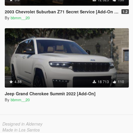
2003 Chevrolet Suburban Z71 Secret Service [Add-On | Unlocked]
1.2
By
bbmm__20
4.88
18 713
110
Jeep Grand Cherokee Summit 2022 [Add-On]
By
bbmm__20
Designed in Alderney
Made in Los Santos