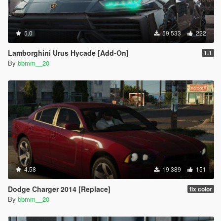
5.0
59 533
222
Lamborghini Urus Hycade [Add-On]
1.1
By
bbmm__20
4.58
19 389
151
Dodge Charger 2014 [Replace]
fix color
By
bbmm__20