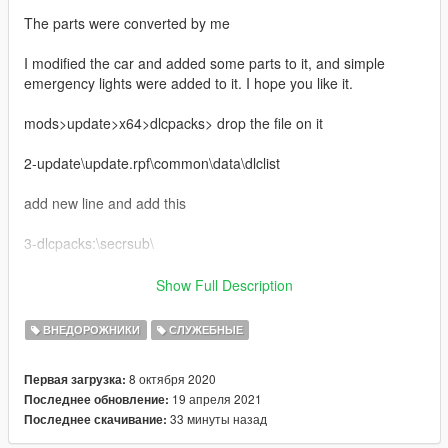
The parts were converted by me
I modified the car and added some parts to it, and simple
emergency lights were added to it. I hope you like it.
mods>update>x64>dlcpacks> drop the file on it
2-update\update.rpf\common\data\dlclist
add new line and add this
3-dlcpacks:\secrsub\
1.1: -All the armored parts work, I removed the upper part of
Show Full Description
the car and added antennas
There are two versions of the car, an armored version and one
ВНЕДОРОЖНИКИ
СЛУЖЕБНЫЕ
without armor
8 октября 2020
Первая загрузка:
no one allowed to be re-posted on any site or use the part
19 апреля 2021
Последнее обновление:
33 минуты назад
Последнее скачивание:
Original vehicle :-https://www.gta5-mods.com/vehicles/2016-
chevrolet-suburban-add-on-replace