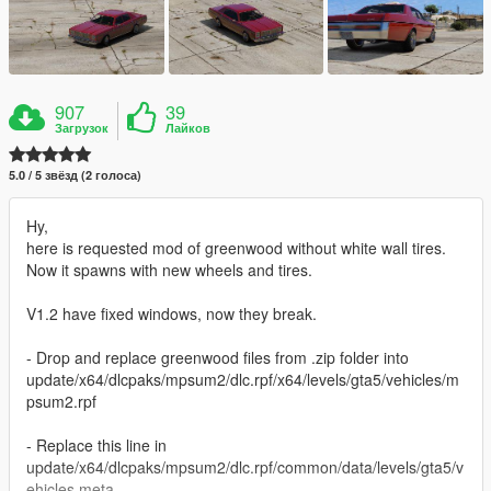
907
39
Загрузок
Лайков
5.0 / 5 звёзд (2 голоса)
Hy,
here is requested mod of greenwood without white wall tires.
Now it spawns with new wheels and tires.
V1.2 have fixed windows, now they break.
- Drop and replace greenwood files from .zip folder into
update/x64/dlcpaks/mpsum2/dlc.rpf/x64/levels/gta5/vehicles/m
psum2.rpf
- Replace this line in
update/x64/dlcpaks/mpsum2/dlc.rpf/common/data/levels/gta5/v
ehicles.meta