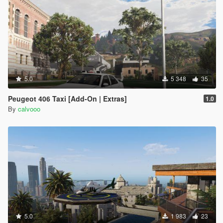
5.0
5 348
35
Peugeot 406 Taxi [Add-On | Extras]
1.0
By
calvooo
5.0
1 983
23