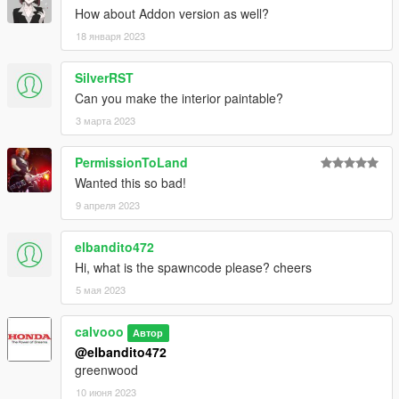
How about Addon version as well?
18 января 2023
SilverRST
Can you make the interior paintable?
3 марта 2023
PermissionToLand
Wanted this so bad!
9 апреля 2023
elbandito472
Hi, what is the spawncode please? cheers
5 мая 2023
calvooo
Автор
@elbandito472
greenwood
10 июня 2023