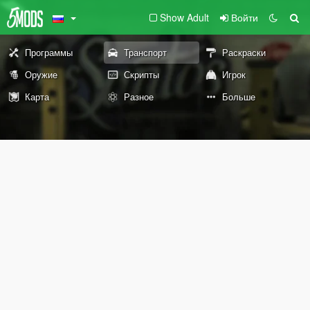
Show Adult
Войти
Программы
Транспорт
Раскраски
Оружие
Скрипты
Игрок
Карта
Разное
Больше