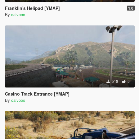
Franklin's Helipad [YMAP]
1.0
By
calvooo
518
5
Casino Track Entrance [YMAP]
By
calvooo