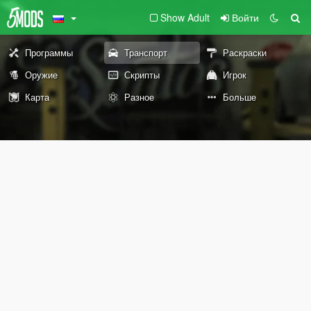
Show Adult
Войти
Программы
Транспорт
Раскраски
Оружие
Скрипты
Игрок
Карта
Разное
Больше