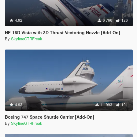
4.92
6 766
126
NF-16D Vista with 3D Thrust Vectoring Nozzle [Add-On]
By
SkylineGTRFreak
4.93
11 993
191
Boeing 747 Space Shuttle Carrier [Add-On]
By
SkylineGTRFreak