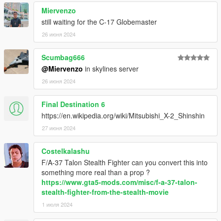
Miervenzo
still waiting for the C-17 Globemaster
26 июня 2024
Scumbag666
@Miervenzo
in skylines server
26 июня 2024
Final Destination 6
https://en.wikipedia.org/wiki/Mitsubishi_X-2_Shinshin
27 июня 2024
Costelkalashu
F/A-37 Talon Stealth Fighter can you convert this into
something more real than a prop ?
https://www.gta5-mods.com/misc/f-a-37-talon-
stealth-fighter-from-the-stealth-movie
1 июля 2024