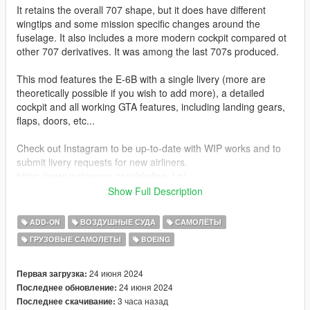
It retains the overall 707 shape, but it does have different
wingtips and some mission specific changes around the
fuselage. It also includes a more modern cockpit compared ot
other 707 derivatives. It was among the last 707s produced.
This mod features the E-6B with a single livery (more are
theoretically possible if you wish to add more), a detailed
cockpit and all working GTA features, including landing gears,
flaps, doors, etc...
Check out Instagram to be up-to-date with WIP works and to
submit livery requests for new airliners.
https://www.instagram.com/skyline_i.g/
Show Full Description
Thanks you for all your continuous support and feedback,
allowing me to now have over 300 uploads here. Your
ADD-ON
ВОЗДУШНЫЕ СУДА
САМОЛЁТЫ
comments, ratings and donations are what keep me going, so
ГРУЗОВЫЕ САМОЛЕТЫ
BOEING
don't stop what you've been doing ;)
24 июня 2024
Первая загрузка:
24 июня 2024
Последнее обновление:
3 часа назад
Последнее скачивание: