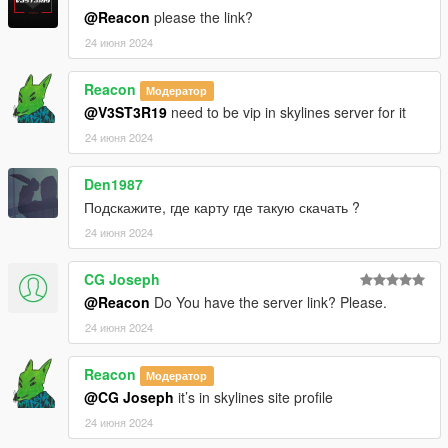
@Reacon
please the link?
24 июня 2024
Reacon
Модератор
@V3ST3R19
need to be vip in skylines server for it
24 июня 2024
Den1987
Подскажите, где карту где такую скачать ?
24 июня 2024
CG Joseph
@Reacon
Do You have the server link? Please.
24 июня 2024
Reacon
Модератор
@CG Joseph
it’s in skylines site profile
24 июня 2024