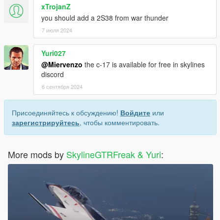
xTrojanZ
you should add a 2S38 from war thunder
7 июля 2024
Yuri027
@Miervenzo
the c-17 is available for free in skylines
discord
6 сентября 2024
Присоединяйтесь к обсуждению!
Войдите
или
зарегистрируйтесь
, чтобы комментировать.
More mods by
SkylineGTRFreak & Yuri
: