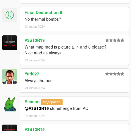
Final Destination 6
No thermal bombs?
24 июня 2024
V3ST3R19
What map mod is picture 2, 4 and 6 please?.
Nice mod as always
24 июня 2024
Yuri027
Always the best
24 июня 2024
Reacon
Модератор
@V3ST3R19
stonehenge from AC
24 июня 2024
V3ST3R19