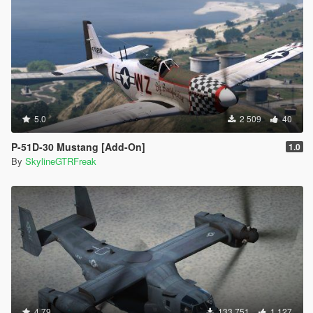
5.0
2 509
40
P-51D-30 Mustang [Add-On]
1.0
By
SkylineGTRFreak
4.79
133 751
1 127