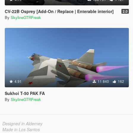
CV-22B Osprey [Add-On / Replace | Enterable interior]
2.0
By
SkylineGTRFreak
4.91
11 840
162
Sukhoi T-50 PAK FA
By
SkylineGTRFreak
Designed in Alderney
Made in Los Santos