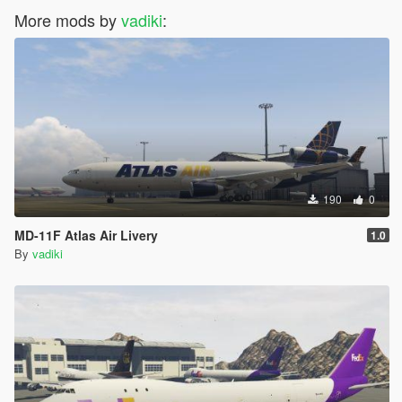
More mods by
vadiki
:
190
0
MD-11F Atlas Air Livery
1.0
By
vadiki