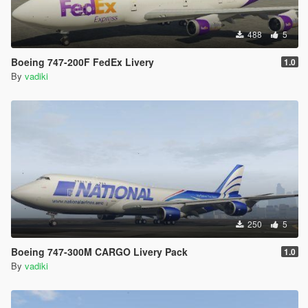
488
5
Boeing 747-200F FedEx Livery
1.0
By
vadiki
250
5
Boeing 747-300M CARGO Livery Pack
1.0
By
vadiki