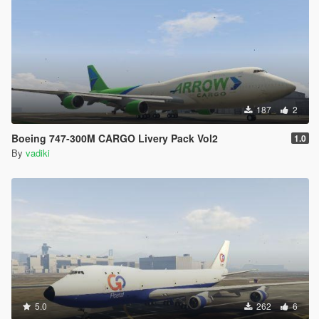
187
2
Boeing 747-300M CARGO Livery Pack Vol2
1.0
By
vadiki
5.0
262
6