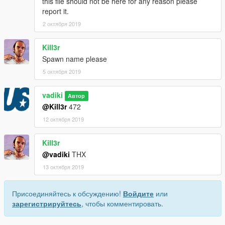
this file should not be here for any reason please
report it.
2 октября 2019
Kill3r
Spawn name please
5 октября 2019
vadiki
Автор
@Kill3r
472
12 октября 2019
Kill3r
@vadiki
THX
13 октября 2019
Присоединяйтесь к обсуждению!
Войдите
или
зарегистрируйтесь
, чтобы комментировать.