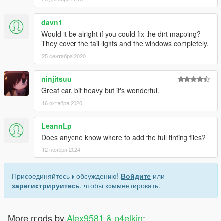
davn1
Would it be alright if you could fix the dirt mapping?
They cover the tail lights and the windows completely.
25 сентября 2020
ninjitsuu_
Great car, bit heavy but it's wonderful.
16 октября 2020
LeannLp
Does anyone know where to add the full tinting files?
12 ноября 2024
Присоединяйтесь к обсуждению!
Войдите
или
зарегистрируйтесь
, чтобы комментировать.
More mods by
Alex9581 & p4elkin
: