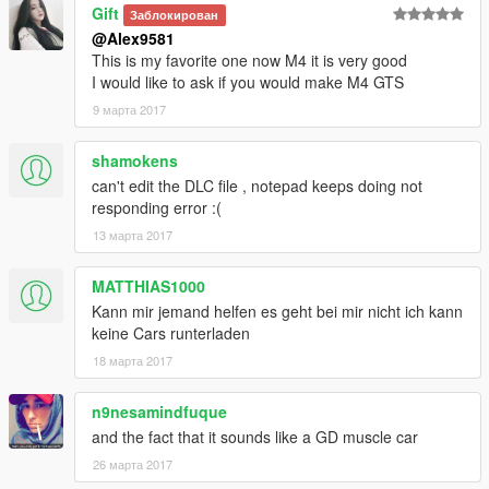
Gift
Заблокирован
@Alex9581
This is my favorite one now M4 it is very good
I would like to ask if you would make M4 GTS
9 марта 2017
shamokens
can't edit the DLC file , notepad keeps doing not
responding error :(
13 марта 2017
MATTHIAS1000
Kann mir jemand helfen es geht bei mir nicht ich kann
keine Cars runterladen
18 марта 2017
n9nesamindfuque
and the fact that it sounds like a GD muscle car
26 марта 2017