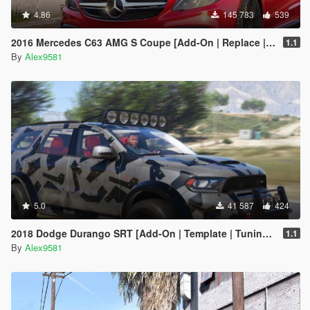
4.86
145 783
539
2016 Mercedes C63 AMG S Coupe [Add-On | Replace | OIV / Animated | Analog / Digital Dials]
1.1
By
Alex9581
5.0
41 587
424
2018 Dodge Durango SRT [Add-On | Template | Tuning | LODs | Extras | Animated Engine]
1.1
By
Alex9581