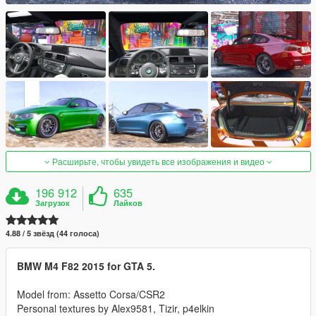
Расширьте, чтобы увидеть все изображения и видео
196 912
635
Загрузок
Лайков
4.88 / 5 звёзд (44 голоса)
BMW M4 F82 2015 for GTA 5.
Model from: Assetto Corsa/CSR2
Personal textures by Alex9581, Tizir, p4elkin