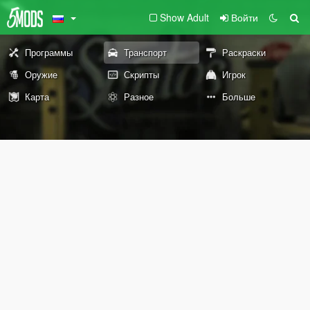
Show Adult
Войти
Программы
Транспорт
Раскраски
Оружие
Скрипты
Игрок
Карта
Разное
Больше