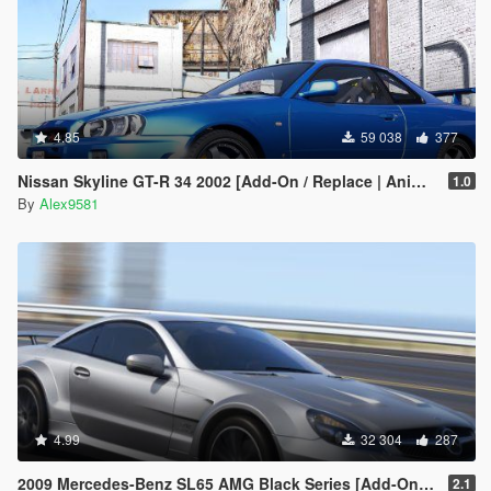
4.85
59 038
377
Nissan Skyline GT-R 34 2002 [Add-On / Replace | Animated | Template]
1.0
By
Alex9581
4.99
32 304
287
2009 Mercedes-Benz SL65 AMG Black Series [Add-On | Template | Tuning | LODs | VehFuncs V]
2.1