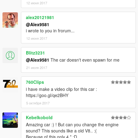
12 июня 2017
alex20121981
@Alex9581
i wrote to you in frorum...
12 июня 2017
Blitz3231
@Alex9581
The car doesn't even spawn for me
21 июля 2017
760Clips
i have make a video clip for this car :
https://goo.gl/qe2BHY
5 октября 2017
Kebelkobold
Amazing car :) ! But can you change the engine
sound? This sounds like a old V8.. :(
Because of this only 4 * :D