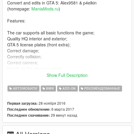
Convert and edits in GTA 5: Alex9581 & p4elkin
(homepage:
ManiaMods.ru
)
Features:
The car supports all basic functions the game;
Quality HQ interior and exterior;
GTA 5 license plates (front extra);
Correct damage;
Correctly collision;
Correct camera;
Hands on the steering wheel;
Bullets impact;
Show Full Description
Qualitative reflection mirror;
Correct all tinting;
АВТОМОБИЛИ
BMW
ADD-ON
РЕКОМЕНДОВАННЫЕ
Correct headlights;
Working animation engine and exhausts;
28 ноября 2016
Первая загрузка:
Correct proportions;
6 марта 2017
Последнее обновление:
Effect dirt;
29 минут назад
Последнее скачивание:
Hands on the steering wheel;
Correct functionality all light;
Removed taillight corona;
All Versions