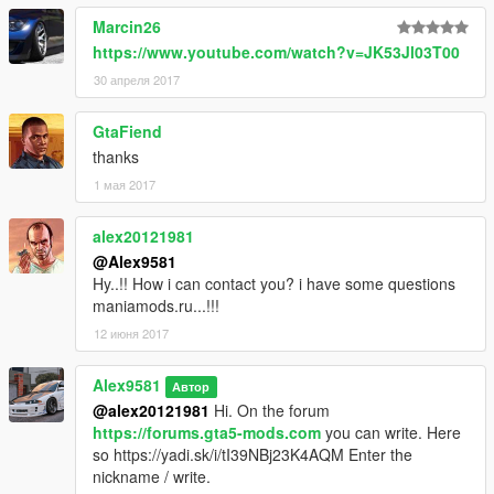
Marcin26
https://www.youtube.com/watch?v=JK53Jl03T00
30 апреля 2017
GtaFiend
thanks
1 мая 2017
alex20121981
@Alex9581
Hy..!! How i can contact you? i have some questions
maniamods.ru...!!!
12 июня 2017
Alex9581
Автор
@alex20121981
Hi. On the forum
https://forums.gta5-mods.com
you can write. Here
so https://yadi.sk/i/tI39NBj23K4AQM Enter the
nickname / write.