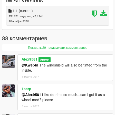
Work speedometer and radio;
[CLR:1]: body;
[CLR:2]: interior & caliper;
1.1
(current)
[CLR:4]: wheels.
196 911 загрузки
, 41,9 МБ
28 ноября 2016
What's new in v.1.1:
Improved tinting windows, added version with full tinted;
Improved materials;
88 комментариев
New UV Mapper tires;
Added original calipers;
Показать 20 предыдущих комментариев
A new brake disc;
New plates;
Alex9581
Автор
Minor improvements.
@Kwebbl
The windshield will also be tinted from the
inside.
8 марта 2017
1sarp
@Alex9581
i like de rims so much...can i get it as a
wheel mod? please
8 марта 2017