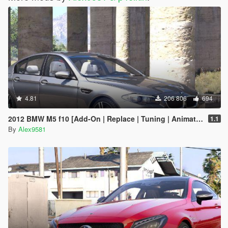
4.81
206 806
694
2012 BMW M5 f10 [Add-On | Replace | Tuning | Animated]
1.1
By
Alex9581