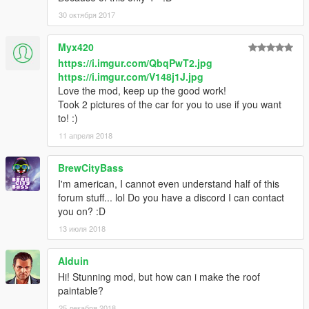
30 октября 2017
Myx420
https://i.imgur.com/QbqPwT2.jpg
https://i.imgur.com/V148j1J.jpg
Love the mod, keep up the good work!
Took 2 pictures of the car for you to use if you want
to! :)
11 апреля 2018
BrewCityBass
I'm american, I cannot even understand half of this
forum stuff... lol Do you have a discord I can contact
you on? :D
13 июля 2018
Alduin
Hi! Stunning mod, but how can i make the roof
paintable?
25 декабря 2018