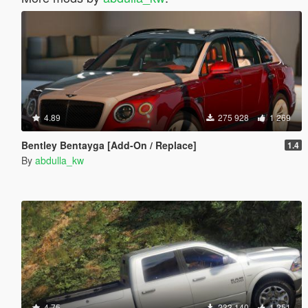
4.89
275 928
1 269
Bentley Bentayga [Add-On / Replace]
1.4
By
abdulla_kw
4.75
233 140
1 251