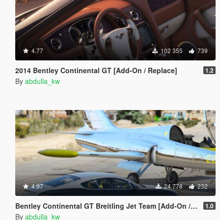
4.77
102 355
739
2014 Bentley Continental GT [Add-On / Replace]
1.2
By
abdulla_kw
4.97
24 778
232
Bentley Continental GT Breitling Jet Team [Add-On / Replace]
1.0
By
abdulla_kw