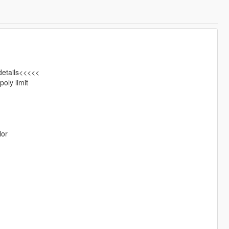
 details<<<<<
oly limit
lor