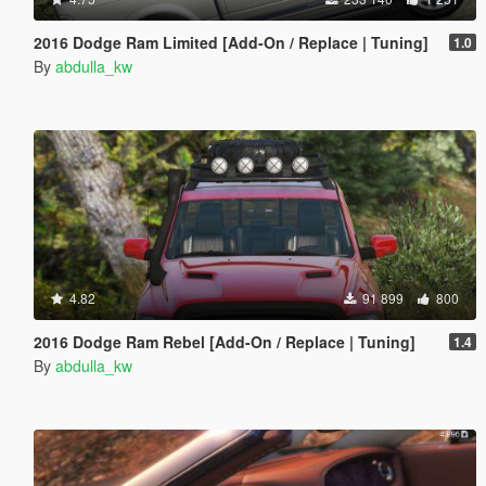
2016 Dodge Ram Limited [Add-On / Replace | Tuning]
1.0
By
abdulla_kw
4.82
91 899
800
2016 Dodge Ram Rebel [Add-On / Replace | Tuning]
1.4
By
abdulla_kw