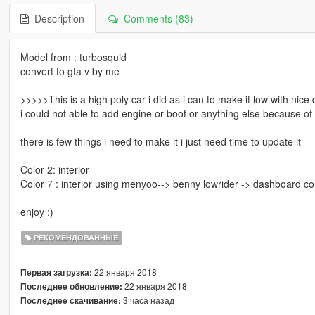
Description
Comments (83)
Model from : turbosquid
convert to gta v by me
>>>>>This is a high poly car i did as i can to make it low with nice
i could not able to add engine or boot or anything else because of p
there is few things i need to make it i just need time to update it
Color 2: interior
Color 7 : interior using menyoo--> benny lowrider -> dashboard co
enjoy :)
РЕКОМЕНДОВАННЫЕ
22 января 2018
Первая загрузка:
22 января 2018
Последнее обновление:
3 часа назад
Последнее скачивание: