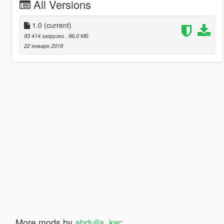
All Versions
1.0
(current)
93 414 загрузки
, 96,0 МБ
22 января 2018
More mods by
abdulla_kw
: