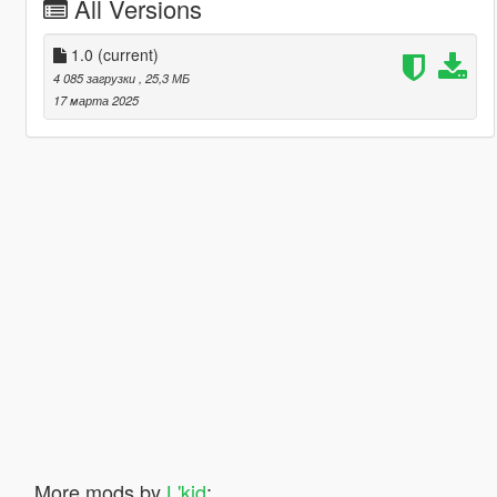
All Versions
1.0
(current)
4 085 загрузки
, 25,3 МБ
17 марта 2025
More mods by
L'kid
: