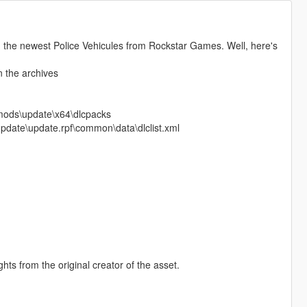
 the newest Police Vehicules from Rockstar Games. Well, here's
in the archives
V\mods\update\x64\dlcpacks
\update\update.rpf\common\data\dlclist.xml
hts from the original creator of the asset.