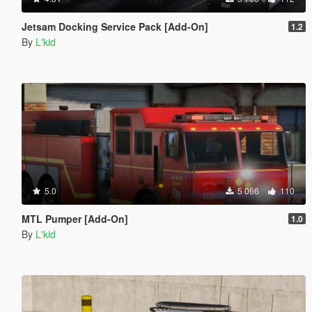
Jetsam Docking Service Pack [Add-On]
1.2
By
L'kid
5.0
5 066
110
MTL Pumper [Add-On]
1.0
By
L'kid