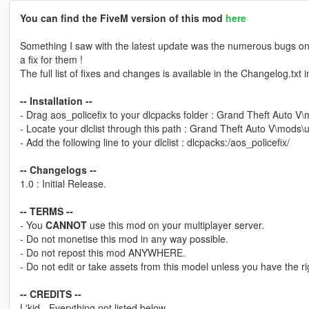
You can find the FiveM version of this mod
here
Something I saw with the latest update was the numerous bugs on
a fix for them !
The full list of fixes and changes is available in the Changelog.txt 
-- Installation --
- Drag aos_policefix to your dlcpacks folder : Grand Theft Auto 
- Locate your dlclist through this path : Grand Theft Auto V\mods
- Add the following line to your dlclist : dlcpacks:/aos_policefix/
-- Changelogs --
1.0 : Initial Release.
-- TERMS --
- You
CANNOT
use this mod on your multiplayer server.
- Do not monetise this mod in any way possible.
- Do not repost this mod ANYWHERE.
- Do not edit or take assets from this model unless you have the rig
-- CREDITS --
L'kid - Everything not listed below