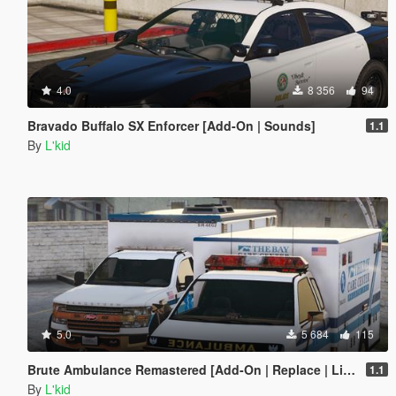
4.0
8 356
94
Bravado Buffalo SX Enforcer [Add-On | Sounds]
1.1
By
L'kid
5.0
5 684
115
Brute Ambulance Remastered [Add-On | Replace | Liveries]
1.1
By
L'kid