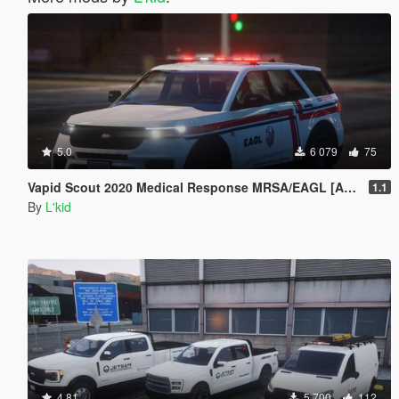
5.0
6 079
75
Vapid Scout 2020 Medical Response MRSA/EAGL [Add-On | Sounds]
1.1
By
L'kid
4.81
5 700
112