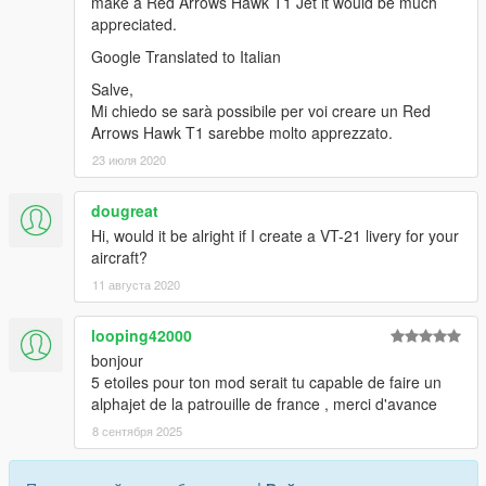
make a Red Arrows Hawk T1 Jet it would be much
appreciated.
Google Translated to Italian
Salve,
Mi chiedo se sarà possibile per voi creare un Red
Arrows Hawk T1 sarebbe molto apprezzato.
23 июля 2020
dougreat
Hi, would it be alright if I create a VT-21 livery for your
aircraft?
11 августа 2020
looping42000
bonjour
5 etoiles pour ton mod serait tu capable de faire un
alphajet de la patrouille de france , merci d'avance
8 сентября 2025