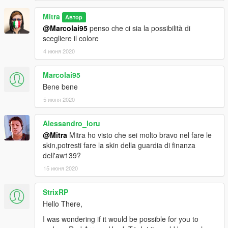
Mitra
Автор
@Marcolai95
penso che ci sia la possibilità di
scegliere il colore
4 июня 2020
Marcolai95
Bene bene
5 июня 2020
Alessandro_loru
@Mitra
Mitra ho visto che sei molto bravo nel fare le
skin,potresti fare la skin della guardia di finanza
dell'aw139?
15 июня 2020
StrixRP
Hello There,
I was wondering if it would be possible for you to