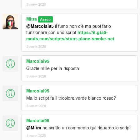
3 июня 2020
Mitra
Автор
@Marcolai95
il fumo non c'è ma puoi farlo
funzionare con uno script
https://it.gta5-
mods.com/scripts/stunt-plane-smoke-net
3 июня 2020
Marcolai95
Grazie mille per la risposta
3 июня 2020
Marcolai95
Ma lo script fa il tricolore verde bianco rosso?
3 июня 2020
Marcolai95
@Mitra
ho scritto un commento qui riguardo lo script
4 июня 2020