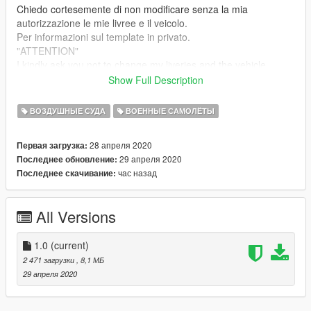
Chiedo cortesemente di non modificare senza la mia
autorizzazione le mie livree e il veicolo.
Per informazioni sul template in privato.
"ATTENTION"
I kindly ask you not to change my liveries and the vehicle
without my authorization.
Show Full Description
For information on the template in private.
ВОЗДУШНЫЕ СУДА
ВОЕННЫЕ САМОЛЁТЫ
28 апреля 2020
Первая загрузка:
29 апреля 2020
Последнее обновление:
час назад
Последнее скачивание:
All Versions
1.0
(current)
2 471 загрузки
, 8,1 МБ
29 апреля 2020