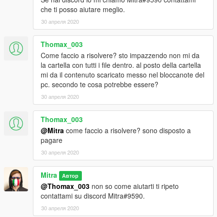
che ti posso aiutare meglio.
30 апреля 2020
Thomax_003
Come faccio a risolvere? sto impazzendo non mi da
la cartella con tutti i file dentro. al posto della cartella
mi da il contenuto scaricato messo nel bloccanote del
pc. secondo te cosa potrebbe essere?
30 апреля 2020
Thomax_003
@Mitra
come faccio a risolvere? sono disposto a
pagare
30 апреля 2020
Mitra
Автор
@Thomax_003
non so come aiutarti ti ripeto
contattami su discord Mitra#9590.
30 апреля 2020