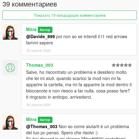
39 комментариев
Показать 19 предыдущих комментариев
Mitra
Автор
@Davide_899
poi non so se intendi il t1 red arrows
fammi sapere
30 апреля 2020
Thomax_003
Salve, ho riscontrato un problema e desidero molto
che lei mi aiuti. quando scarico la mod non mi fa
apparire la cartella, ma mi fa apparire la mod dentro il
bloccanote e non riesco a far nulla. cosa posso fare?
ti ringrazio in anticipo. arrivederci.
30 апреля 2020
Mitra
Автор
@Thomax_003
Non so come aiutarti è un problema
del tuo pc penso. Spero che risolvi :)
Se hai discord io mi chiamo Mitra#9590 contattami