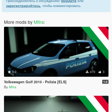
Присоединяйтесь к обсуждению!
Войдите
или
зарегистрируйтесь
, чтобы комментировать.
More mods by
Mitra
:
5.0
470
3
Volkswagen Golf 2010 - Polizia [ELS]
1.0
By
Mitra