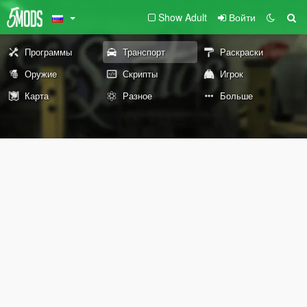
Show Adult
Войти
Программы
Транспорт
Раскраски
Оружие
Скрипты
Игрок
Карта
Разное
Больше