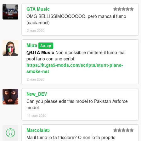
GTA Music
OMG BELLISSIMOOOOOOO, però manca il fumo
(capiamoci)
2 мая 2020
Mitra
Автор
@GTA Music
Non è possibile mettere il fumo ma
puoi farlo con uno script.
https://it.gta5-mods.com/scripts/stunt-plane-
smoke-net
2 мая 2020
New_DEV
Can you please edit this model to Pakistan Airforce
model
11 мая 2020
Marcolai95
Ma il fumo lo fa tricolore? O non lo fa proprio