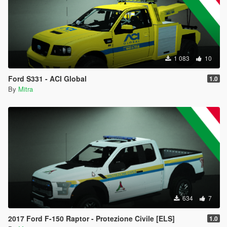
1 083
10
Ford S331 - ACI Global
1.0
By
Mitra
634
7
2017 Ford F-150 Raptor - Protezione Civile [ELS]
1.0