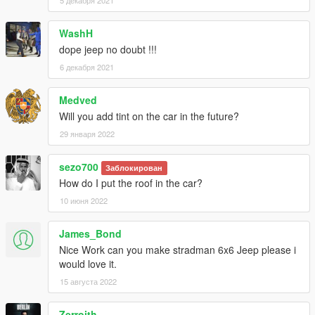
5 декабря 2021
WashH
dope jeep no doubt !!!
6 декабря 2021
Medved
Will you add tint on the car in the future?
29 января 2022
sezo700
Заблокирован
How do I put the roof in the car?
10 июня 2022
James_Bond
Nice Work can you make stradman 6x6 Jeep please i
would love it.
15 августа 2022
Zerroith