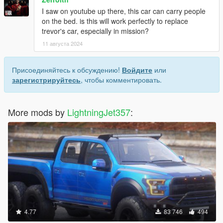
I saw on youtube up there, this car can carry people
on the bed. is this will work perfectly to replace
trevor's car, especially in mission?
11 августа 2024
Присоединяйтесь к обсуждению!
Войдите
или
зарегистрируйтесь
, чтобы комментировать.
More mods by
LightningJet357
:
4.77
83 746
494