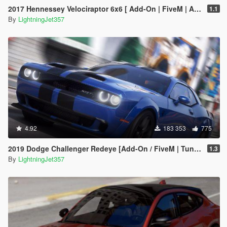
2017 Hennessey Velociraptor 6x6 [ Add-On | FiveM | Animated ]
1.1
By
LightningJet357
4.92
183 353
775
2019 Dodge Challenger Redeye [Add-On / FiveM | Tuning | Animated | Sounds | LODs]
1.3
By
LightningJet357