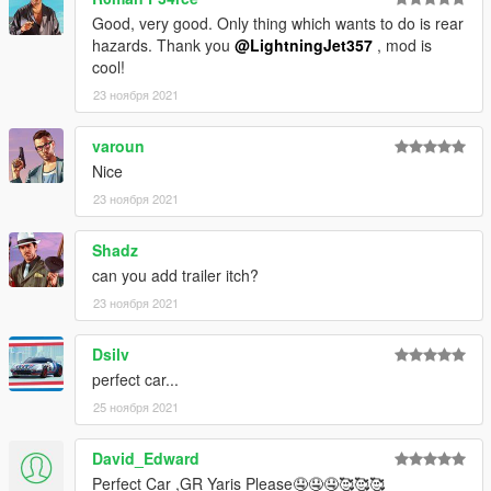
Good, very good. Only thing which wants to do is rear
hazards. Thank you
@LightningJet357
, mod is
cool!
23 ноября 2021
varoun
Nice
23 ноября 2021
Shadz
can you add trailer itch?
23 ноября 2021
Dsilv
perfect car...
25 ноября 2021
David_Edward
Perfect Car ,GR Yaris Please🤤🤤🤤🥰🥰🥰