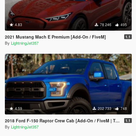
4.83
78 246
495
2021 Mustang Mach E Premium [Add-On / FiveM]
1.1
By
LightningJet357
4.59
202 733
748
2018 Ford F-150 Raptor Crew Cab [Add-On / FiveM | Tuning | Template]
1.1
By
LightningJet357