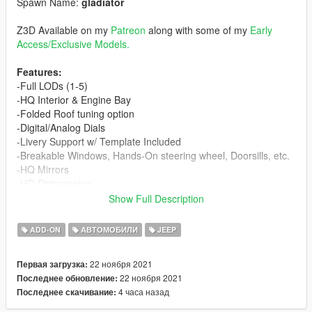
Spawn Name:
gladiator
Z3D Available on my
Patreon
along with some of my
Early
Access/Exclusive Models.
Features:
-Full LODs (1-5)
-HQ Interior & Engine Bay
-Folded Roof tuning option
-Digital/Analog Dials
-Livery Support w/ Template Included
-Breakable Windows, Hands-On steering wheel, Doorsills, etc.
-HQ Mirrors
-HQ Dirtmapping
-Removable Doors
Show Full Description
-Dashboard Color changeable with Secondary Paint
ADD-ON
АВТОМОБИЛИ
JEEP
Requirements
-
Gameconfig (1.0.2245) for Limitless Vehicles
22 ноября 2021
Первая загрузка:
-Any menu to spawn the car in-game
22 ноября 2021
Последнее обновление:
-A non cracked, updated version of the game
4 часа назад
Последнее скачивание:
SP Instructions