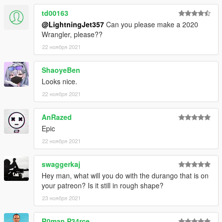
td00163
@LightningJet357
Can you please make a 2020
Wrangler, please??
22 ноября 2021
ShaoyeBen
Looks nice.
22 ноября 2021
AnRazed
Epic
22 ноября 2021
swaggerkaj
Hey man, what will you do with the durango that is on
your patreon? Is it still in rough shape?
23 ноября 2021
R0man P34rce