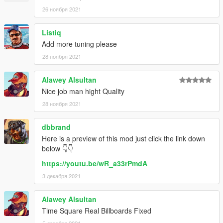
26 ноября 2021
Listiq
Add more tuning please
28 ноября 2021
Alawey Alsultan
Nice job man hight Quality
28 ноября 2021
dbbrand
Here is a preview of this mod just click the link down
below 👇👇
https://youtu.be/wR_a33rPmdA
3 декабря 2021
Alawey Alsultan
Time Square Real Billboards Fixed