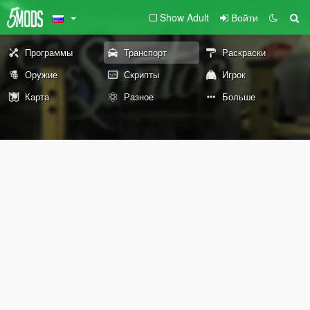
Show Adult
Войти
Программы
Транспорт
Раскраски
Оружие
Скрипты
Игрок
Карта
Разное
Больше