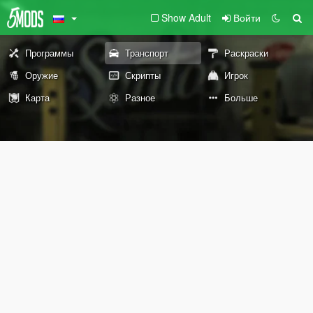
Show Adult
Войти
Программы
Транспорт
Раскраски
Оружие
Скрипты
Игрок
Карта
Разное
Больше