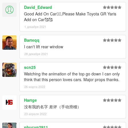
David_Edward
Good Add On Car👍🏻,Please Make Toyota GR Yaris
Add on Car🥰🥰
1 декабря 2021
Barteqq
I can't lift rear window
28 декабря 2021
scn25
Watching the animation of the top go down I can only
think that this person loves cars. Major props thanks.
26 марта 2022
Hartge
没有我的名字 差评（手动滑稽）
23 апреля 2022
phucvn2911