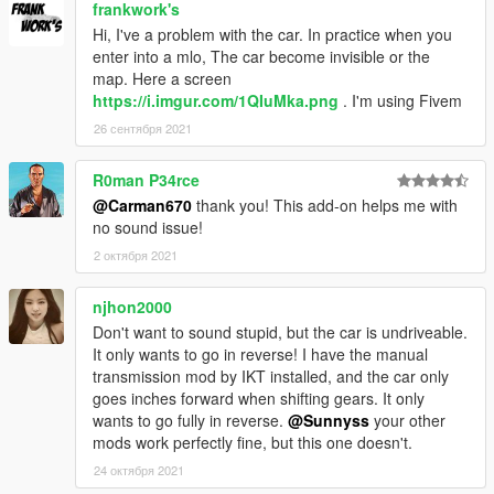
frankwork's
Hi, I've a problem with the car. In practice when you
enter into a mlo, The car become invisible or the
map. Here a screen
https://i.imgur.com/1QIuMka.png
. I'm using Fivem
26 сентября 2021
R0man P34rce
@Carman670
thank you! This add-on helps me with
no sound issue!
2 октября 2021
njhon2000
Don't want to sound stupid, but the car is undriveable.
It only wants to go in reverse! I have the manual
transmission mod by IKT installed, and the car only
goes inches forward when shifting gears. It only
wants to go fully in reverse.
@Sunnyss
your other
mods work perfectly fine, but this one doesn't.
24 октября 2021