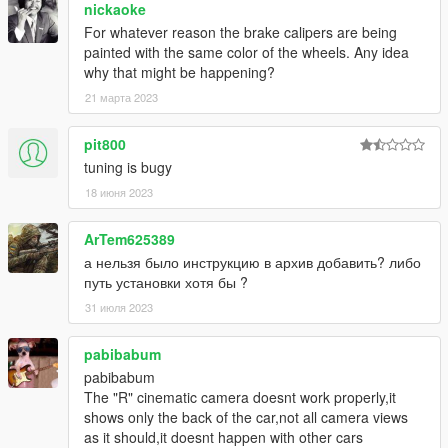
nickaoke
For whatever reason the brake calipers are being
painted with the same color of the wheels. Any idea
why that might be happening?
21 марта 2023
pit800
tuning is bugy
18 июня 2023
ArTem625389
а нельзя было инструкцию в архив добавить? либо
путь установки хотя бы ?
31 июля 2023
pabibabum
pabibabum
The "R" cinematic camera doesnt work properly,it
shows only the back of the car,not all camera views
as it should,it doesnt happen with other cars