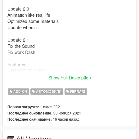
Update 2.0
Animation like real life
Optimized some materials
Update wheels
Update 2.1
Fix the Sound
Fix work Dash
Features:
- ANIMATED ROOF
- Press H to lift the rear window
Show Full Description
- HQ Exterior
- HQ Interior
ADD-ON
АВТОМОБИЛИ
FERRARI
- Working dials
- Working steering wheel
1 июля 2021
Первая загрузка:
- Hands on steeringwheel
30 ноября 2021
Последнее обновление:
16 часов назад
Последнее скачивание:
How to install
1. navigate to "mods/updatex64/dlcpacks"
create a new folder called "f8spider" and place this "dlc.rpf" file
All Versions