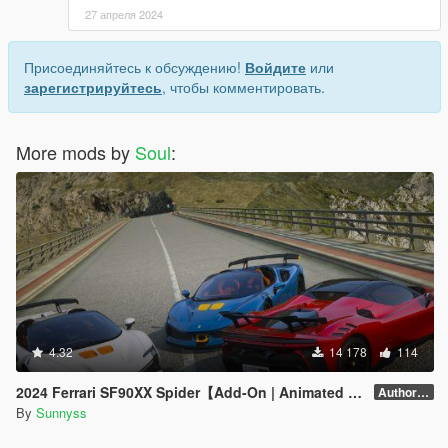
27 апреля 2024
Присоединяйтесь к обсуждению!
Войдите
или
зарегистрируйтесь
, чтобы комментировать.
More mods by
Soul
:
4.32
14 178
114
2024 Ferrari SF90XX Spider【Add-On | Animated Roof】
Author forgot version number.
By
Sunnyss