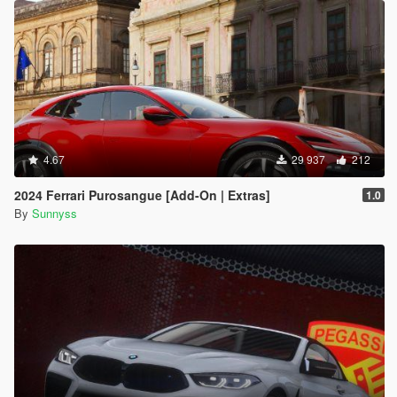
4.67
29 937
212
2024 Ferrari Purosangue [Add-On | Extras]
1.0
By
Sunnyss