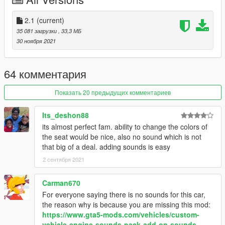
inside that folder
2. export "dlclist.xml" from
2.1
(current)
"mods/update/update.rpf/common/data" to your desktop with
35 081 загрузки
, 33,3 МБ
OpenIV
30 ноября 2021
open the file with any text editor, add the following line to the
end:
64 комментария
dlcpacks:/f8spider/
Показать 20 предыдущих комментариев
3. Import "dlclist.xml" again to the path mentioned above using
OpenIV
Its_deshon88
its almost perfect fam. ability to change the colors of
4. Done, use any trainer to spawn the car
the seat would be nice, also no sound which is not
that big of a deal. adding sounds is easy
car spawn name : f8spider
2 сентября 2021
Please tell me if it got any problem, no known errors were
found
Carman670
For everyone saying there is no sounds for this car,
the reason why is because you are missing this mod:
https://www.gta5-mods.com/vehicles/custom-
vehicle-engine-sounds-pack-add-on-sounds