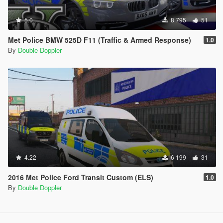
5.0
8 795
51
Met Police BMW 525D F11 (Traffic & Armed Response)
1.0
By
Double Doppler
4.22
6 199
31
2016 Met Police Ford Transit Custom (ELS)
1.0
By
Double Doppler