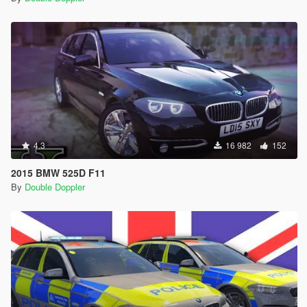
4.3
16 982
152
2015 BMW 525D F11
By
Double Doppler