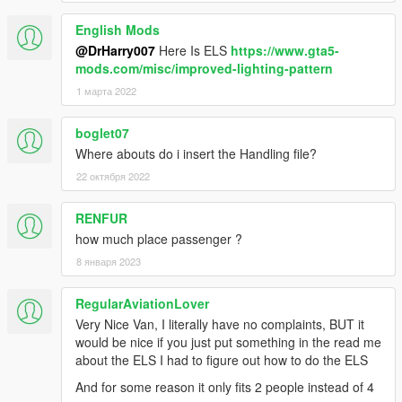
English Mods
@DrHarry007
Here Is ELS
https://www.gta5-
mods.com/misc/improved-lighting-pattern
1 марта 2022
boglet07
Where abouts do i insert the Handling file?
22 октября 2022
RENFUR
how much place passenger ?
8 января 2023
RegularAviationLover
Very Nice Van, I literally have no complaints, BUT it
would be nice if you just put something in the read me
about the ELS I had to figure out how to do the ELS
And for some reason it only fits 2 people instead of 4