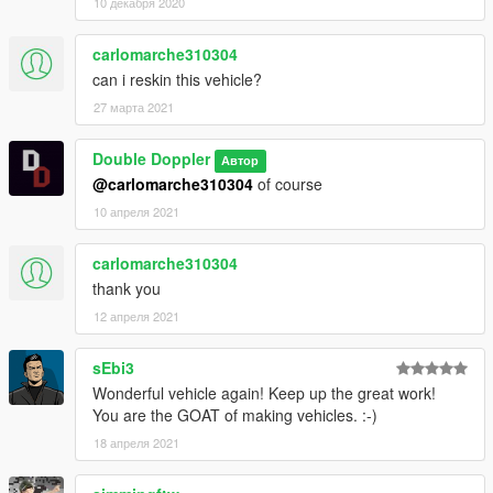
10 декабря 2020
carlomarche310304
can i reskin this vehicle?
27 марта 2021
Double Doppler
Автор
@carlomarche310304
of course
10 апреля 2021
carlomarche310304
thank you
12 апреля 2021
sEbi3
Wonderful vehicle again! Keep up the great work!
You are the GOAT of making vehicles. :-)
18 апреля 2021