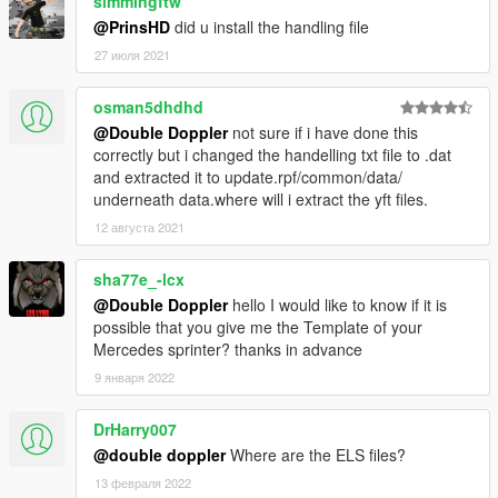
simmingftw
@PrinsHD
did u install the handling file
27 июля 2021
osman5dhdhd
@Double Doppler
not sure if i have done this
correctly but i changed the handelling txt file to .dat
and extracted it to update.rpf/common/data/
underneath data.where will i extract the yft files.
12 августа 2021
sha77e_-lcx
@Double Doppler
hello I would like to know if it is
possible that you give me the Template of your
Mercedes sprinter? thanks in advance
9 января 2022
DrHarry007
@double doppler
Where are the ELS files?
13 февраля 2022