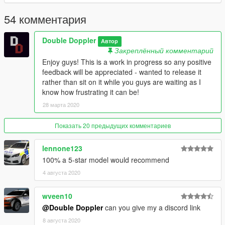
Copyright (c) 2020 Double Doppler
54 комментария
Double Doppler
Автор
Закреплённый комментарий
Enjoy guys! This is a work in progress so any positive
feedback will be appreciated - wanted to release it
rather than sit on it while you guys are waiting as I
know how frustrating it can be!
28 марта 2020
Показать 20 предыдущих комментариев
lennone123
100% a 5-star model would recommend
4 августа 2020
wveen10
@Double Doppler
can you give my a discord link
8 августа 2020