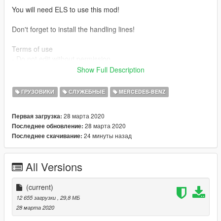
You will need ELS to use this mod!
Don't forget to install the handling lines!
Terms of use
- Do not edit without permission
- Do not redistribute without permission
Show Full Description
- Can use in clan packs as long as credit is used
ГРУЗОВИКИ
СЛУЖЕБНЫЕ
MERCEDES-BENZ
Official channel: www.youtube.com/c/doubledoppleryt
28 марта 2020
Первая загрузка:
Credits:
28 марта 2020
Последнее обновление:
Model - Turbosquid
24 минуты назад
Последнее скачивание:
Convert - MvM (Luuk, Wander, Mark)
Radio - Reaver
Model and material touch-ups - Double Doppler
All Versions
LWB and Met-Spec model conversion - Double Doppler
Whelen Justice lightbar - GTAxB0SS
ELS rigged and converted to UK specs - Double Doppler
(current)
Police and misc components - Double Doppler
12 655 загрузки
, 29,8 МБ
Template and skin - Double Doppler
28 марта 2020