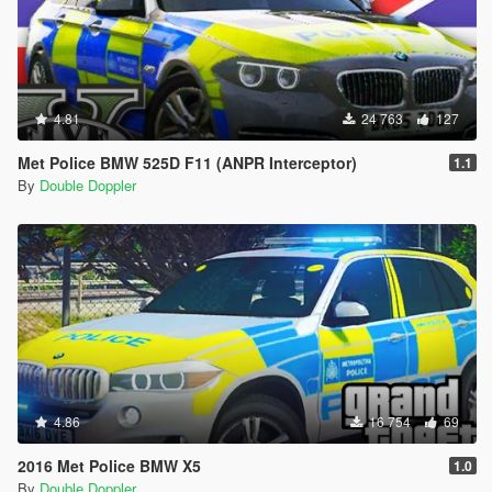
4.81
24 763
127
Met Police BMW 525D F11 (ANPR Interceptor)
1.1
By
Double Doppler
4.86
16 754
69
2016 Met Police BMW X5
1.0
By
Double Doppler