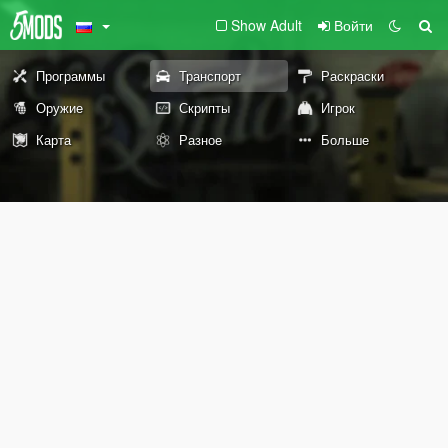
Show Adult
Войти
Программы
Транспорт
Раскраски
Оружие
Скрипты
Игрок
Карта
Разное
Больше