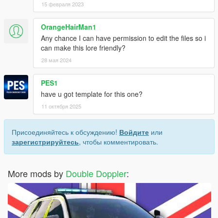
15 февраля 2023
OrangeHairMan1
Any chance I can have permission to edit the files so i
can make this lore friendly?
28 мая 2024
PES1
have u got template for this one?
11 октября 2025
Присоединяйтесь к обсуждению!
Войдите
или
зарегистрируйтесь
, чтобы комментировать.
More mods by
Double Doppler
: