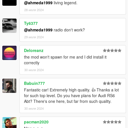
@ahmeda1999
living legend.
Extras
28 июля 2024
- Extra 1 (Front license plate)
Ty6377
@ahmeda1999
radio don't work?
29 июля 2024
Deloreanz
the mod won't spawn for me and I did install it
correctly
30 июля 2024
Babuin777
Fantastic car! Extremely high quality. 👍 Thanks a lot
for such top level. Do you have plans for Audi RS6
Abt? There's one here, but far from such quality.
30 июля 2024
pacman2020