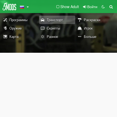
Show Adult
Войти
Программы
Транспорт
Раскраски
Оружие
Скрипты
Игрок
Карта
Разное
Больше