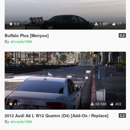
5.0
1 661
17
Buffalo Plus [Menyoo]
0.2
By
ahmeda1999
4.91
68 588
403
2012 Audi A8 L W12 Quattro (D4) [Add-On / Replace]
2.2
By
ahmeda1999