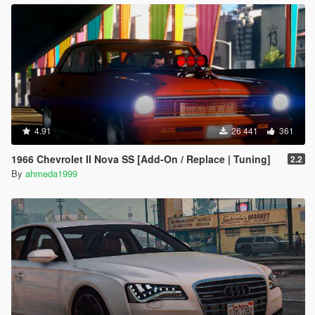
4.91
26 441
361
1966 Chevrolet II Nova SS [Add-On / Replace | Tuning]
2.2
By
ahmeda1999