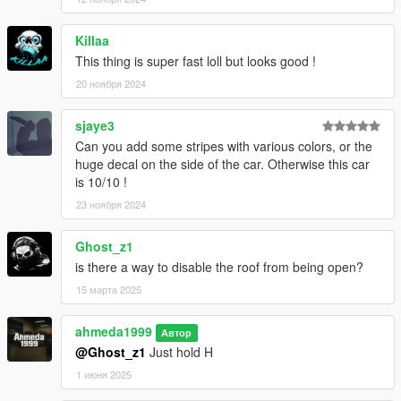
Killaa
This thing is super fast loll but looks good !
20 ноября 2024
sjaye3
Can you add some stripes with various colors, or the
huge decal on the side of the car. Otherwise this car
is 10/10 !
23 ноября 2024
Ghost_z1
is there a way to disable the roof from being open?
15 марта 2025
ahmeda1999
Автор
@Ghost_z1
Just hold H
1 июня 2025