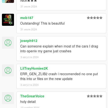
Nice🔥🔥🔥
31 июля 2024
mob187
Outstanding! This is beautiful
31 июля 2024
joseph912
Can someone explain when most of the cars I drag
into openiv my game just crashes
3 августа 2024
LilTrayHomiee2K
ERR_GEN_ZLIB2 crash i reccomended no one put
this into ur files on the new update
3 августа 2024
TheGreatVoice
holy detail
12 ноября 2024