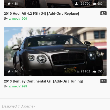
4.88
169 700
680
2010 Audi A8 4.2 FSI (D4) [Add-On / Replace]
4.0
By
ahmeda1999
4.94
93 962
550
2013 Bentley Continental GT [Add-On | Tuning]
2.0
By
ahmeda1999
Designed in Alderney