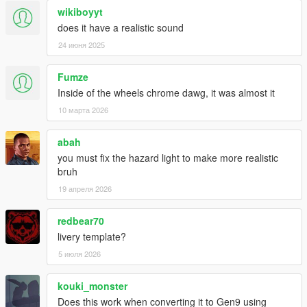
wikiboyyt
does it have a realistic sound
24 июня 2025
Fumze
Inside of the wheels chrome dawg, it was almost it
10 марта 2026
abah
you must fix the hazard light to make more realistic
bruh
19 апреля 2026
redbear70
livery template?
5 июля 2026
kouki_monster
Does this work when converting it to Gen9 using