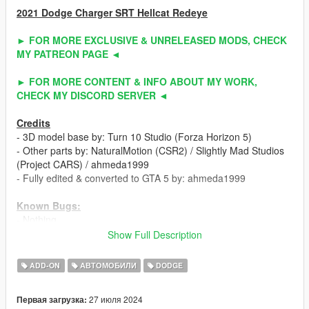
2021 Dodge Charger SRT Hellcat Redeye
► FOR MORE EXCLUSIVE & UNRELEASED MODS, CHECK
MY PATREON PAGE ◄
► FOR MORE CONTENT & INFO ABOUT MY WORK,
CHECK MY DISCORD SERVER ◄
Credits
- 3D model base by: Turn 10 Studio (Forza Horizon 5)
- Other parts by: NaturalMotion (CSR2) / Slightly Mad Studios
(Project CARS) / ahmeda1999
- Fully edited & converted to GTA 5 by: ahmeda1999
Known Bugs:
- Nothing
Show Full Description
Polygons & Vertices Counts:
- Badged (385339 Polygons / 285667 Vertices)
ADD-ON
АВТОМОБИЛИ
DODGE
- Debadged (376018 Polygons / 277984 Vertices)
27 июля 2024
Первая загрузка:
Features