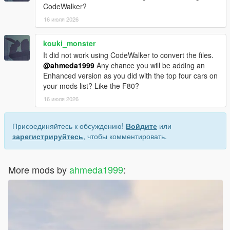
CodeWalker?
16 июля 2026
kouki_monster
It did not work using CodeWalker to convert the files.
@ahmeda1999
Any chance you will be adding an
Enhanced version as you did with the top four cars on
your mods list? Like the F80?
16 июля 2026
Присоединяйтесь к обсуждению!
Войдите
или
зарегистрируйтесь
, чтобы комментировать.
More mods by
ahmeda1999
: