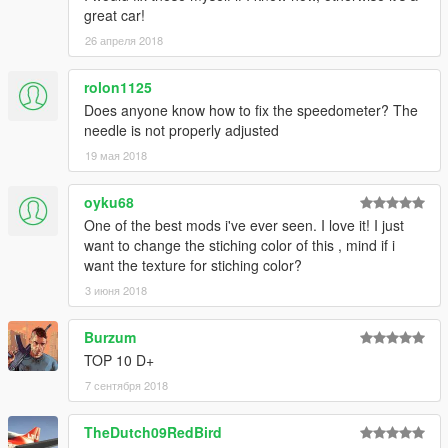
great car!
26 апреля 2018
rolon1125
Does anyone know how to fix the speedometer? The
needle is not properly adjusted
19 мая 2018
oyku68
One of the best mods i've ever seen. I love it! I just
want to change the stiching color of this , mind if i
want the texture for stiching color?
3 июня 2018
Burzum
TOP 10 D+
7 сентября 2018
TheDutch09RedBird