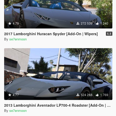
4.79
272 539
1 240
2017 Lamborghini Huracan Spyder [Add-On | Wipers]
1.1
By
se7enmoon
4.77
524 268
1 769
2013 Lamborghini Aventador LP700-4 Roadster [Add-On | Tuning | Liveries]
By
se7enmoon