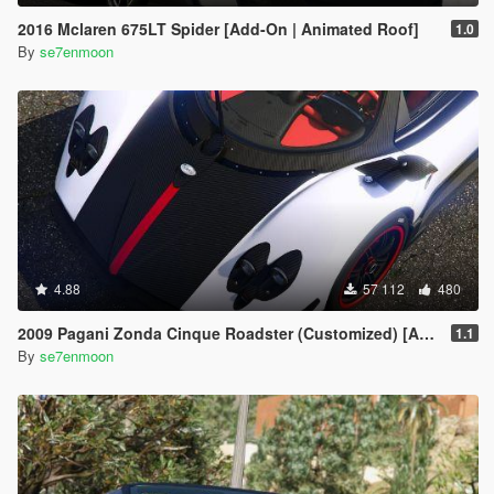
2016 Mclaren 675LT Spider [Add-On | Animated Roof]
1.0
By
se7enmoon
4.88
57 112
480
2009 Pagani Zonda Cinque Roadster (Customized) [Add-On | Wipers]
1.1
By
se7enmoon