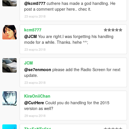
@kcm5777
cuthere has made a god handling. He
You can change the texture and change the texture of the
post a comment upper here.. chec it.
calipers and trim
23 марта 2018
Hubcolor - caliper color
kcm5777
----------------------------------------------------------------
@JCM
You are right.I was forgetting his handling
That's all Enjoy it!
mode for a while. Thanks. hehe ^^;
By Se7enMoon
23 марта 2018
ZModeler3 access donor：︶ㄣCN
JCM
@se7enmoon
please add the Radio Screen for next
[YCA Modder Group]
update.
http://yca-mods.weebly.com/
23 марта 2018
Friend Link
http://autoprophets.weebly.com/
KiraOniiChan
@CutHere
Could you do handling for the 2015
version as well?
29 марта 2018