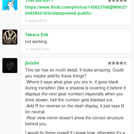
TheFaNTaS11
https://www.flickr.com/photos/145823708@N06/27
449394218/in/dateposted-public/
8 апреля 2018
Takacs Erik
not working
14 апреля 2018
jbdx94
This car has so much detail, it looks amazing. Could
you maybe add/fix these things?
-Where it says what gear you are in, it goes black
during transition (like a shadow is covering it before it
displays the next gear number) especially when you
drive slower, half the number gets blacked out.
-Add R for reverse on the dash display, it just says N
for neutral
-Rear view mirror doesn't show the correct structure
behind you.
I would fix these myself if I knew how, otherwise it's a