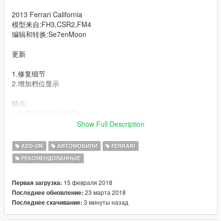
2013 Ferrari California
模型来自:FH3,CSR2,FM4
编辑和转换:Se7enMoon
更新
1.修复细节
2.增加档位显示
特点:
1.长按H开启自动敞篷
2.精细的细节
Show Full Description
3.不同配色的内饰选择与缝线
4.随机出现的车牌
ADD-ON
АВТОМОБИЛИ
FERRARI
----------------------------------------------------------------------
РЕКОМЕНДОВАННЫЕ
可以通过修改贴图来改变卡钳色
15 февраля 2018
Первая загрузка:
hubcolor----卡钳颜色
23 марта 2018
Последнее обновление:
3 минуты назад
Последнее скачивание:
--------------------------------------------------------------------------------