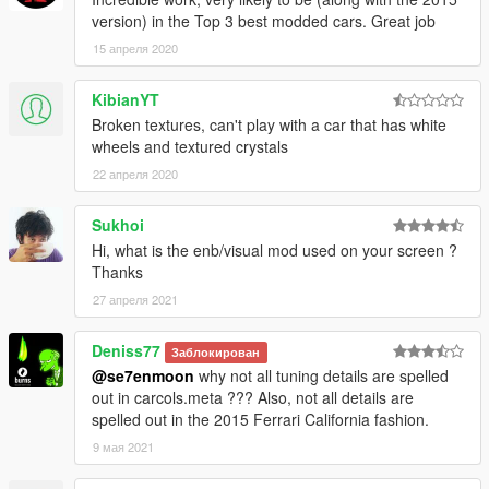
version) in the Top 3 best modded cars. Great job
15 апреля 2020
KibianYT
Broken textures, can't play with a car that has white
wheels and textured crystals
22 апреля 2020
Sukhoi
Hi, what is the enb/visual mod used on your screen ?
Thanks
27 апреля 2021
Deniss77
Заблокирован
@se7enmoon
why not all tuning details are spelled
out in carcols.meta ??? Also, not all details are
spelled out in the 2015 Ferrari California fashion.
9 мая 2021