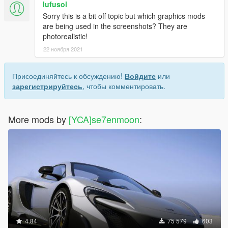
lufusol
Sorry this is a bit off topic but which graphics mods
are being used in the screenshots? They are
photorealistic!
22 ноября 2021
Присоединяйтесь к обсуждению!
Войдите
или
зарегистрируйтесь
, чтобы комментировать.
More mods by
[YCA]se7enmoon
:
4.84
75 579
603