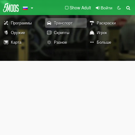
Show Adult
Войти
Программы
Транспорт
Раскраски
Оружие
Скрипты
Игрок
Карта
Разное
Больше