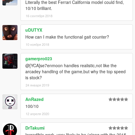
Literally the best Ferrari California model could find,
10/10 brilliant.
16 сентября 2018
uDUTYX
How can I make the functional gait counter?
10 ноября 2018
gamerpro023
@[YCA]se7enmoon handles realistic,not like the
arcadey handling of the game,but why the top speed
is stock?
24 января 2019
AnRazed
100/10
12 апреля 2020
DrTakumi
Incredible work, very likely to be (along with the 2015