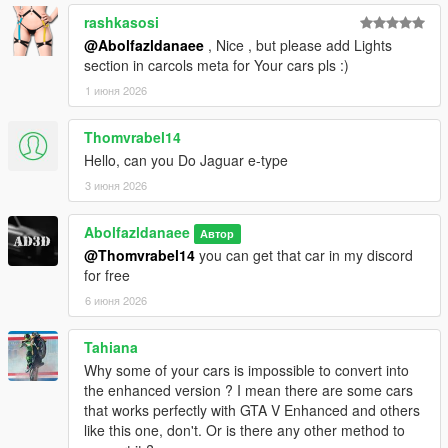
rashkasosi
@Abolfazldanaee
, Nice , but please add Lights
section in carcols meta for Your cars pls :)
1 июня 2026
Thomvrabel14
Hello, can you Do Jaguar e-type
3 июня 2026
Abolfazldanaee
Автор
@Thomvrabel14
you can get that car in my discord
for free
6 июня 2026
Tahiana
Why some of your cars is impossible to convert into
the enhanced version ? I mean there are some cars
that works perfectly with GTA V Enhanced and others
like this one, don't. Or is there any other method to