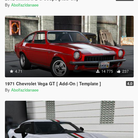
By
Abolfazldanaee
4.71
14 775
237
1971 Chevrolet Vega GT [ Add-On | Template ]
4.0
By
Abolfazldanaee