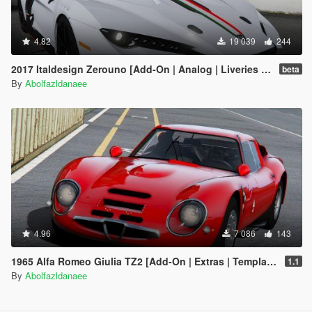
4.82
19 039
244
2017 Italdesign Zerouno [Add-On | Analog | Liveries | Extras]
beta
By
Abolfazldanaee
4.96
7 086
143
1965 Alfa Romeo Giulia TZ2 [Add-On | Extras | Template]
1.1
By
Abolfazldanaee