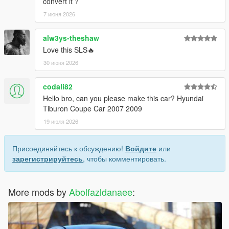
convert it ?
7 июня 2026
alw3ys-theshaw
Love this SLS🔥
30 июня 2026
codali82
Hello bro, can you please make this car? Hyundai
Tiburon Coupe Car 2007 2009
19 июля 2026
Присоединяйтесь к обсуждению!
Войдите
или
зарегистрируйтесь
, чтобы комментировать.
More mods by
Abolfazldanaee
: