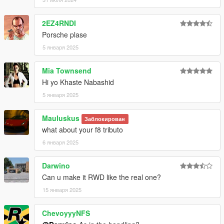
2EZ4RNDI
Porsche plase
5 января 2025
Mia Townsend
Hi yo Khaste Nabashid
5 января 2025
Mauluskus
Заблокирован
what about your f8 tributo
6 января 2025
Darwino
Can u make it RWD like the real one?
15 января 2025
ChevoyyyNFS