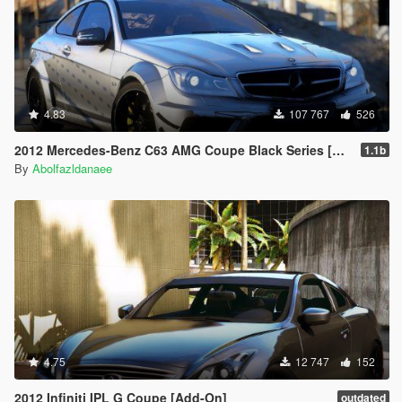
4.83
107 767
526
2012 Mercedes-Benz C63 AMG Coupe Black Series [Add-On | Tuning | Extras | Template]
1.1b
By
Abolfazldanaee
4.75
12 747
152
2012 Infiniti IPL G Coupe [Add-On]
outdated