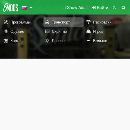
Show Adult
Войти
Программы
Транспорт
Раскраски
Оружие
Скрипты
Игрок
Карта
Разное
Больше