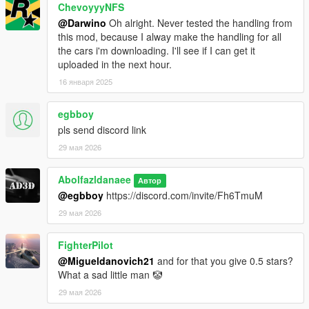
ChevoyyyNFS
@Darwino
Oh alright. Never tested the handling from
this mod, because I alway make the handling for all
the cars i'm downloading. I'll see if I can get it
uploaded in the next hour.
16 января 2025
egbboy
pls send discord link
29 мая 2026
Abolfazldanaee
Автор
@egbboy
https://discord.com/invite/Fh6TmuM
29 мая 2026
FighterPilot
@Migueldanovich21
and for that you give 0.5 stars?
What a sad little man 🤡
29 мая 2026