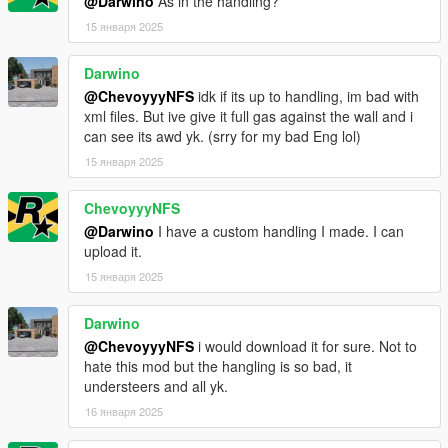
@Darwino
As in the handling?
15 января 2025
Darwino
@ChevoyyyNFS
idk if its up to handling, im bad with
xml files. But ive give it full gas against the wall and i
can see its awd yk. (srry for my bad Eng lol)
15 января 2025
ChevoyyyNFS
@Darwino
I have a custom handling I made. I can
upload it.
15 января 2025
Darwino
@ChevoyyyNFS
i would download it for sure. Not to
hate this mod but the hangling is so bad, it
understeers and all yk.
16 января 2025