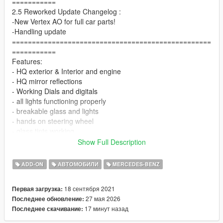
===========
2.5 Reworked Update Changelog :
-New Vertex AO for full car parts!
-Handling update
==================================================
===========
Features:
- HQ exterior & Interior and engine
- HQ mirror reflections
- Working Dials and digitals
- all lights functioning properly
- breakable glass and lights
- hands on steering wheel
- glass tints working
- template and dirtmap
Show Full Description
& More... Enjoy!
==============================================
ADD-ON
АВТОМОБИЛИ
MERCEDES-BENZ
How to install
18 сентября 2021
Первая загрузка:
1. navigate to "mods/update/x64/dlcpacks/"
27 мая 2026
Последнее обновление:
create a new folder called "msls" and place this "dlc.rpf" file
17 минут назад
Последнее скачивание:
inside that folder