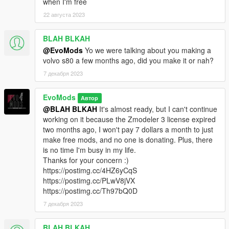
when I'm free
22 августа 2023
BLAH BLKAH
@EvoMods
Yo we were talking about you making a
volvo s80 a few months ago, did you make it or nah?
7 декабря 2023
EvoMods
Автор
@BLAH BLKAH
It's almost ready, but I can't continue
working on it because the Zmodeler 3 license expired
two months ago, I won't pay 7 dollars a month to just
make free mods, and no one is donating. Plus, there
is no time I'm busy in my life.
Thanks for your concern :)
https://postimg.cc/4HZ6yCqS
https://postimg.cc/PLwV8jVX
https://postimg.cc/Th97bQ0D
7 декабря 2023
BLAH BLKAH