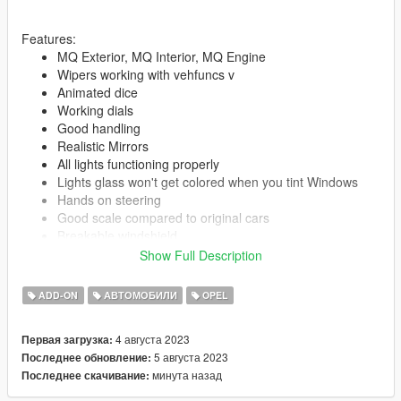
Features:
MQ Exterior, MQ Interior, MQ Engine
Wipers working with vehfuncs v
Animated dice
Working dials
Good handling
Realistic Mirrors
All lights functioning properly
Lights glass won't get colored when you tint Windows
Hands on steering
Good scale compared to original cars
Breakable windshield
Added OEM Kadett colors
Show Full Description
paint 1 = body
paint 1'pearlescent' = bumpers
ADD-ON
АВТОМОБИЛИ
OPEL
paint 2 = rims
4 августа 2023
Первая загрузка:
--------------------------------------------------------------------------------
5 августа 2023
Последнее обновление:
--
минута назад
Последнее скачивание:
CHANGELOG V2