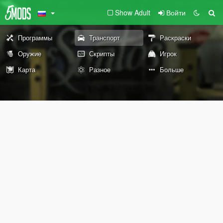
Show Adult
Войти
Программы
Транспорт
Раскраски
Оружие
Скрипты
Игрок
Карта
Разное
Больше