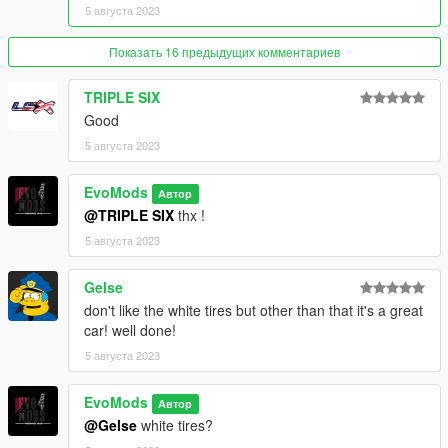
Installation in readme
5 августа 2023
--------------------------------------------------------------------------------
--
Показать 16 предыдущих комментариев
Credits:
Evo Mods
TRIPLE SIX
Sam Mods
Good
Serbian Mods
5 августа 2023
--------------------------------------------------------------------------------
EvoMods
Автор
--
@TRIPLE SIX
thx !
DON'T EDIT DON'T EDIT DON'T EDIT DON'T EDIT
--------------------------------------------------------------------------------
5 августа 2023
--
Gelse
don't like the white tires but other than that it's a great
car! well done!
5 августа 2023
EvoMods
Автор
@Gelse
white tires?