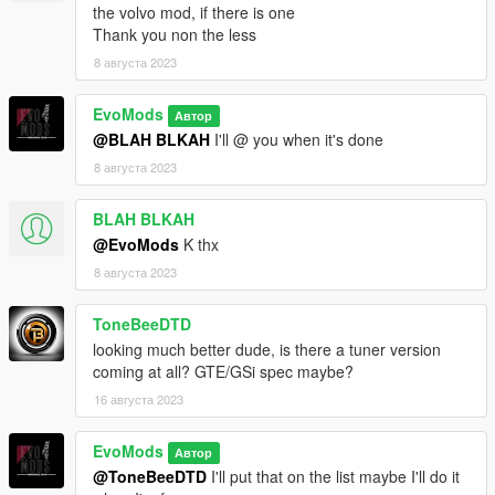
the volvo mod, if there is one
Thank you non the less
8 августа 2023
EvoMods
Автор
@BLAH BLKAH
I'll @ you when it's done
8 августа 2023
BLAH BLKAH
@EvoMods
K thx
8 августа 2023
ToneBeeDTD
looking much better dude, is there a tuner version
coming at all? GTE/GSi spec maybe?
16 августа 2023
EvoMods
Автор
@ToneBeeDTD
I'll put that on the list maybe I'll do it