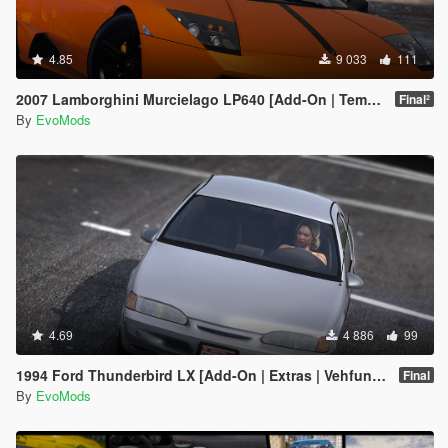
4.85
9 033
111
2007 Lamborghini Murcielago LP640 [Add-On | Template | VehFuncs V]
Final²
By
EvoMods
4.69
4 886
99
1994 Ford Thunderbird LX [Add-On | Extras | Vehfuncs V | Animated]
Final
By
EvoMods