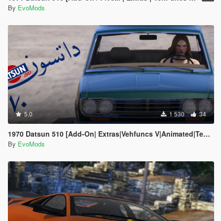
By
EvoMods
5.0
1 530
34
1970 Datsun 510 [Add-On| Extras|Vehfuncs V|Animated|Template]
By
EvoMods