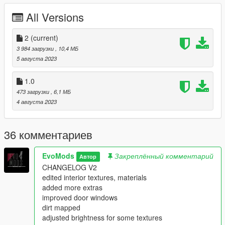
edited interior textures, materials
added more extras
All Versions
improved door windows
dirt mapped
2
(current)
adjusted brightness for some textures
3 984 загрузки
, 10,4 МБ
5 августа 2023
--------------------------------------------------------------------------------
--
1.0
473 загрузки
, 6,1 МБ
Spawn Name:
4 августа 2023
Kadett
36 комментариев
--------------------------------------------------------------------------------
--
Models Sources:
EvoMods
Закреплённый комментарий
Автор
Serbian Mods
CHANGELOG V2
Evo Mods
edited interior textures, materials
DFZ
added more extras
improved door windows
dirt mapped
--------------------------------------------------------------------------------
adjusted brightness for some textures
--