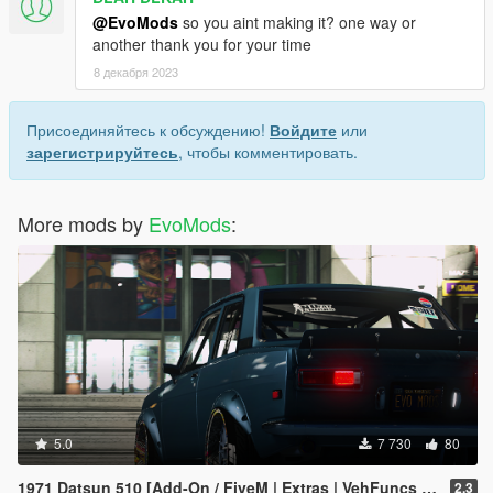
@EvoMods
so you aint making it? one way or
another thank you for your time
8 декабря 2023
Присоединяйтесь к обсуждению!
Войдите
или
зарегистрируйтесь
, чтобы комментировать.
More mods by
EvoMods
:
5.0
7 730
80
1971 Datsun 510 [Add-On / FiveM | Extras | VehFuncs V | Animated]
2.3