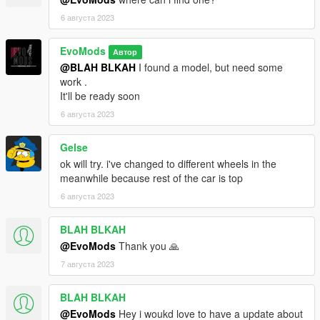
6 августа 2023
EvoMods
Автор
@BLAH BLKAH
I found a model, but need some
work .
It'll be ready soon
6 августа 2023
Gelse
ok will try. i've changed to different wheels in the
meanwhile because rest of the car is top
6 августа 2023
BLAH BLKAH
@EvoMods
Thank you 🙏
7 августа 2023
BLAH BLKAH
@EvoMods
Hey i woukd love to have a update about