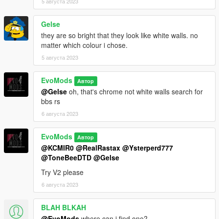
5 августа 2023
Gelse
they are so bright that they look like white walls. no
matter which colour i chose.
5 августа 2023
EvoMods
Автор
@Gelse
oh, that's chrome not white walls search for
bbs rs
6 августа 2023
EvoMods
Автор
@KCMIR0
@RealRastax
@Ysterperd777
@ToneBeeDTD
@Gelse
Try V2 please
6 августа 2023
BLAH BLKAH
@EvoMods
where can i find one?