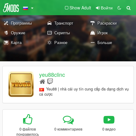
Show Adult
Войти
Программы
Транспорт
Раскраски
Оружие
Скрипты
Игрок
Карта
Разное
Больше
yeu88clinc
Yeu88 | nhà cái uy tín cung cấp đa dạng dịch vụ
cá cược
0 файлов
0 комментариев
0 видео
понравилось