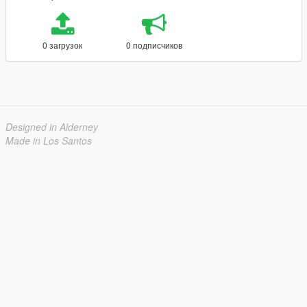
0 загрузок
0 подписчиков
Designed in Alderney
Made in Los Santos