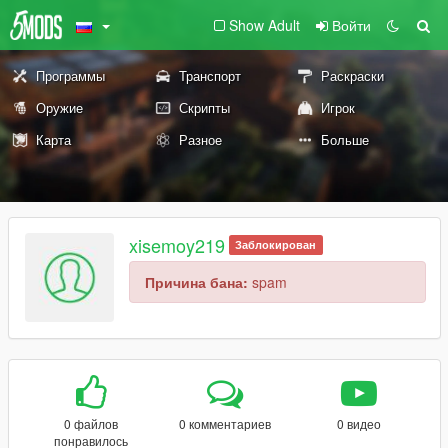
Show Adult
Войти
Программы
Транспорт
Раскраски
Оружие
Скрипты
Игрок
Карта
Разное
Больше
xisemoy219
Заблокирован
Причина бана:
spam
0 файлов
0 комментариев
0 видео
понравилось