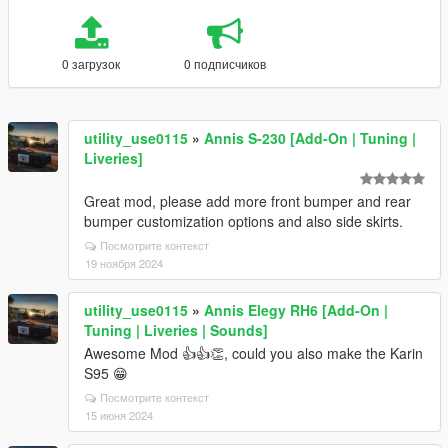
0 загрузок
0 подписчиков
utility_use0115
»
Annis S-230 [Add-On | Tuning |
Liveries]
Great mod, please add more front bumper and rear
bumper customization options and also side skirts.
Посмотрите контекст
19 ноября 2024
utility_use0115
»
Annis Elegy RH6 [Add-On |
Tuning | Liveries | Sounds]
Awesome Mod 👍👍👏, could you also make the Karin
S95 😁
Посмотрите контекст
15 июня 2024