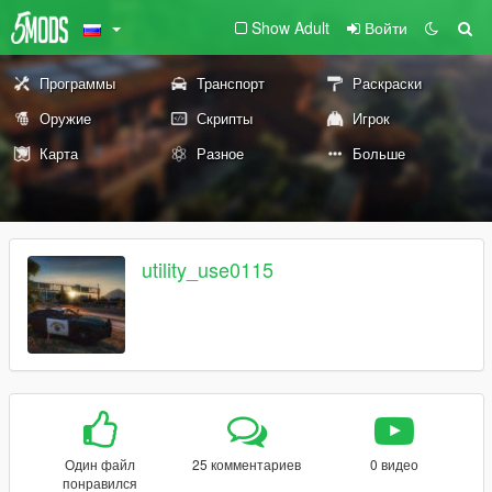
Show Adult
Войти
Программы
Транспорт
Раскраски
Оружие
Скрипты
Игрок
Карта
Разное
Больше
utility_use0115
Один файл
25 комментариев
0 видео
понравился