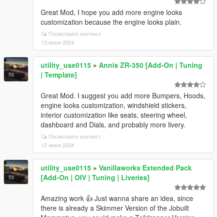
Great Mod, I hope you add more engine looks
customization because the engine looks plain.
Посмотрите контекст
13 июня 2024
utility_use0115
»
Annis ZR-350 [Add-On | Tuning
| Template]
Great Mod. I suggest you add more Bumpers, Hoods,
engine looks customization, windshield stickers,
interior customization like seats, steering wheel,
dashboard and Dials, and probably more livery.
Посмотрите контекст
12 июня 2024
utility_use0115
»
Vanillaworks Extended Pack
[Add-On | OIV | Tuning | Liveries]
Amazing work 👍 Just wanna share an idea, since
there is already a Skimmer Version of the Jobuilt