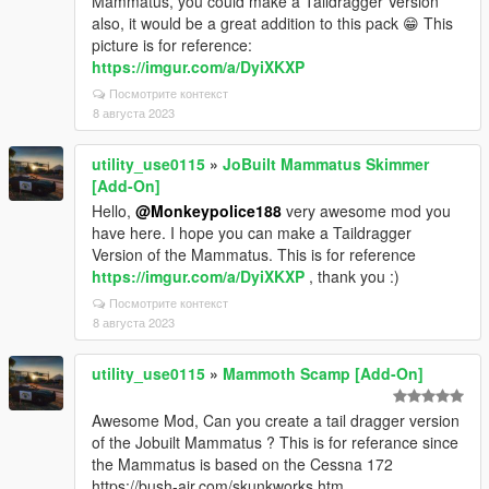
Mammatus, you could make a Taildragger Version
also, it would be a great addition to this pack 😁 This
picture is for reference:
https://imgur.com/a/DyiXKXP
Посмотрите контекст
8 августа 2023
utility_use0115
»
JoBuilt Mammatus Skimmer
[Add-On]
Hello,
@Monkeypolice188
very awesome mod you
have here. I hope you can make a Taildragger
Version of the Mammatus. This is for reference
https://imgur.com/a/DyiXKXP
, thank you :)
Посмотрите контекст
8 августа 2023
utility_use0115
»
Mammoth Scamp [Add-On]
Awesome Mod, Can you create a tail dragger version
of the Jobuilt Mammatus ? This is for referance since
the Mammatus is based on the Cessna 172
https://bush-air.com/skunkworks.htm