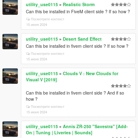
utility_use0115
»
Realistic Storm
Can this be installed in FiveM client side ? If so how ?
Посмотрите контекст
15 июня 2024
utility_use0115
»
Desert Sand Effect
Can this be installed in fivem client side ? If so how ?
Посмотрите контекст
15 июня 2024
utility_use0115
»
Clouds V : New Clouds for
Visual V [2019]
Can this be installed in fivem client side ? And if so
how ?
Посмотрите контекст
15 июня 2024
utility_use0115
»
Annis ZR-250 "Savestra" [Add-
On | Tuning | Liveries | Sounds]