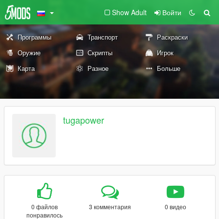
Show Adult
Войти
Программы
Транспорт
Раскраски
Оружие
Скрипты
Игрок
Карта
Разное
Больше
tugapower
0 файлов
3 комментария
0 видео
понравилось