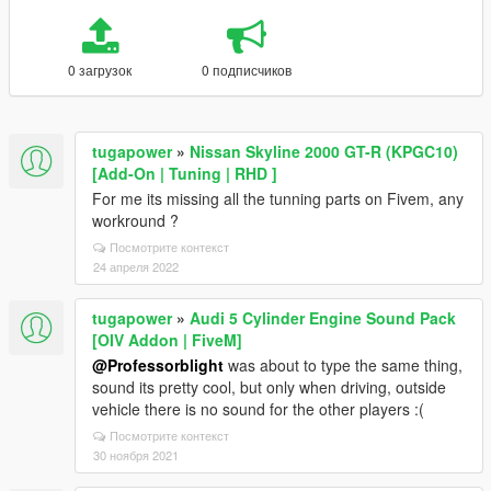
0 загрузок
0 подписчиков
tugapower
»
Nissan Skyline 2000 GT-R (KPGC10)
[Add-On | Tuning | RHD ]
For me its missing all the tunning parts on Fivem, any
workround ?
Посмотрите контекст
24 апреля 2022
tugapower
»
Audi 5 Cylinder Engine Sound Pack
[OIV Addon | FiveM]
@Professorblight
was about to type the same thing,
sound its pretty cool, but only when driving, outside
vehicle there is no sound for the other players :(
Посмотрите контекст
30 ноября 2021