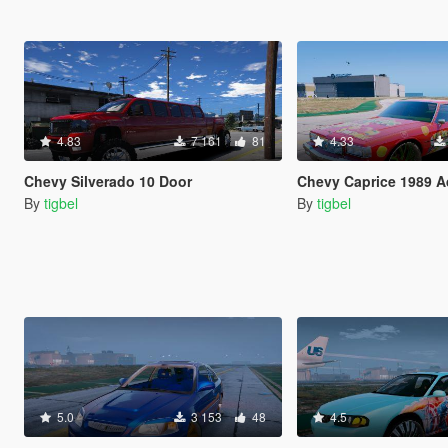
4.83
7 161
81
4.33
Chevy Silverado 10 Door
Chevy Caprice 1989 Add-on / Replace
By
tigbel
By
tigbel
5.0
3 153
48
4.5