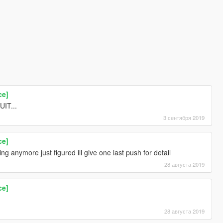
ce]
IT...
3 сентября 2019
ce]
g anymore just figured ill give one last push for detail
28 августа 2019
ce]
28 августа 2019