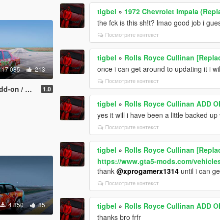
tigbel
»
1972 Chevrolet Impala (Repl
the fck is this sh!t? lmao good job i gue
Посмотрите контекст
tigbel
»
Rolls Royce Cullinan [Repla
once i can get around to updating it i wil
17 085
213
Посмотрите контекст
 ( Unlocked )
1.0
tigbel
»
Rolls Royce Cullinan ADD O
yes it will i have been a little backed u
Посмотрите контекст
tigbel
»
Rolls Royce Cullinan [Repla
https://www.gta5-mods.com/vehicle
thank
@xprogamerx1314
until i can g
Посмотрите контекст
4 850
85
tigbel
»
Rolls Royce Cullinan ADD O
thanks bro frfr