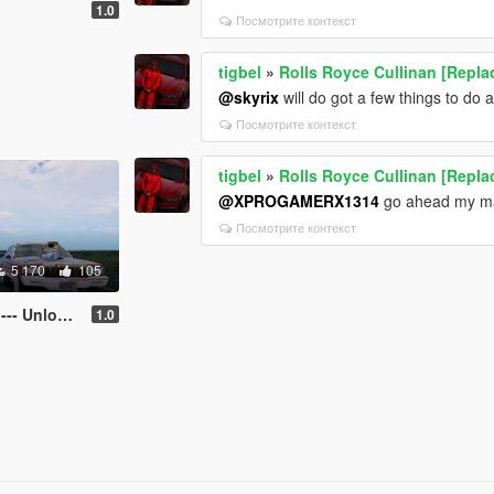
1.0
Посмотрите контекст
tigbel
»
Rolls Royce Cullinan [Repla
@skyrix
will do got a few things to do 
Посмотрите контекст
tigbel
»
Rolls Royce Cullinan [Repla
@XPROGAMERX1314
go ahead my man
Посмотрите контекст
5 170
105
Unlocked )
1.0