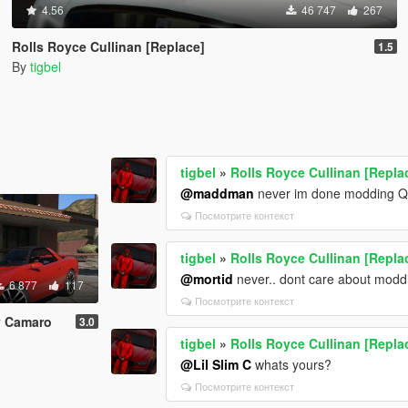
4.56
46 747
267
Rolls Royce Cullinan [Replace]
1.5
By
tigbel
tigbel
»
Rolls Royce Cullinan [Repla
@maddman
never im done modding QU
Посмотрите контекст
tigbel
»
Rolls Royce Cullinan [Repla
@mortid
never.. dont care about moddin
6 877
117
Посмотрите контекст
y Camaro
3.0
tigbel
»
Rolls Royce Cullinan [Repla
@Lil Slim C
whats yours?
Посмотрите контекст