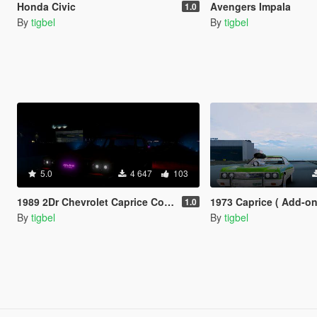
Honda Civic
Avengers Impala
1.0
By
tigbel
By
tigbel
5.0
4 647
103
1989 2Dr Chevrolet Caprice Coupe
1973 Caprice ( Add-on--- 
1.0
By
tigbel
By
tigbel