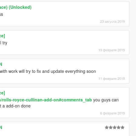
ace) (Unlocked)
ss
23 августа 2019
ce]
l try
19 февраля 2019
N
p with work will try to fix and update everything soon
11 февраля 2019
ce]
s/rolls-royce-cullinan-add-on#comments_tab
you guys can
et a add-on done
6 февраля 2019
N