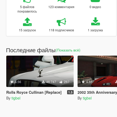
5 файлов
123 комментария
0 видео
понравилось
15 загрузок
118 подписчиков
1 загрузка
Последние файлы
(Показать всё)
4.56
46 747
267
4.55
Rolls Royce Cullinan [Replace]
2002 35th Anniversar
1.5
By
tigbel
By
tigbel