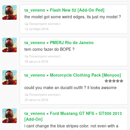
ta_veneno
»
Flash New 52 [Add-On Ped]
the model got some weird edges, its just my model ?
Посмотрите контекст
12 октября 2016
ta_veneno
»
PMERJ Rio de Janeiro
tem como fazer do BOPE ?
Посмотрите контекст
25 августа 2016
ta_veneno
»
Motorcycle Clothing Pack [Menyoo]
could you make an ducatti outfit ? it looks awsome
Посмотрите контекст
20 августа 2016
ta_veneno
»
Ford Mustang GT NFS + GT500 2013
[Add-On]
i cant change the blue stripes color. not even with a