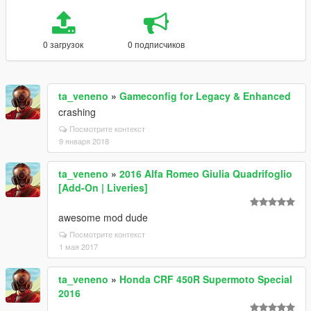
0 загрузок
0 подписчиков
ta_veneno
»
Gameconfig for Legacy & Enhanced
crashing
Посмотрите контекст
9 января 2018
ta_veneno
»
2016 Alfa Romeo Giulia Quadrifoglio
[Add-On | Liveries]
awesome mod dude
Посмотрите контекст
1 мая 2017
ta_veneno
»
Honda CRF 450R Supermoto Special
2016