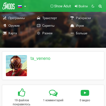
Show Adult
Войти
Программы
Транспорт
Раскраски
Оружие
Скрипты
Игрок
Карта
Разное
Больше
ta_veneno
19 файлов
1 комментарий
0 видео
понравилось