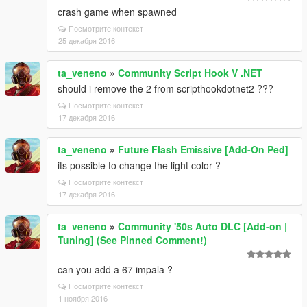
crash game when spawned
Посмотрите контекст
25 декабря 2016
ta_veneno
»
Community Script Hook V .NET
should i remove the 2 from scripthookdotnet2 ???
Посмотрите контекст
17 декабря 2016
ta_veneno
»
Future Flash Emissive [Add-On Ped]
its possible to change the light color ?
Посмотрите контекст
17 декабря 2016
ta_veneno
»
Community '50s Auto DLC [Add-on |
Tuning] (See Pinned Comment!)
can you add a 67 impala ?
Посмотрите контекст
1 ноября 2016