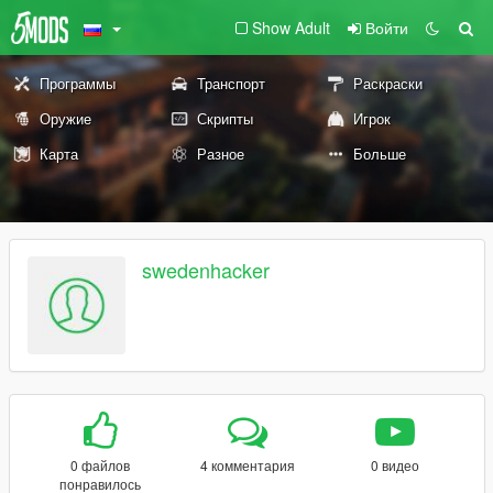
Show Adult
Войти
Программы
Транспорт
Раскраски
Оружие
Скрипты
Игрок
Карта
Разное
Больше
swedenhacker
0 файлов
4 комментария
0 видео
понравилось