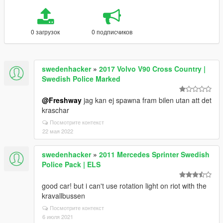
0 загрузок
0 подписчиков
swedenhacker
»
2017 Volvo V90 Cross Country |
Swedish Police Marked
@Freshway
jag kan ej spawna fram bilen utan att det
kraschar
Посмотрите контекст
22 мая 2022
swedenhacker
»
2011 Mercedes Sprinter Swedish
Police Pack | ELS
good car! but i can't use rotation light on riot with the
kravallbussen
Посмотрите контекст
6 июля 2021