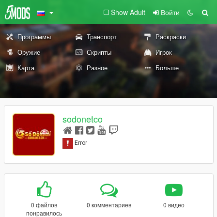
Show Adult
Войти
Программы
Транспорт
Раскраски
Оружие
Скрипты
Игрок
Карта
Разное
Больше
sodonetco
0 файлов
0 комментариев
0 видео
понравилось