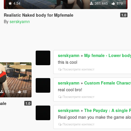
4.54
361 445
879
Realistic Naked body for Mpfemale
1.0
By
serskyamn
serskyamn
»
Mp female - Lower body
this is cool
Посмотрите контекст
serskyamn
»
Custom Female Characte
real cool bro!
6 518
88
Посмотрите контекст
male
1.0
serskyamn
»
The Payday : A single 
Real good man you make the game alot
Посмотрите контекст