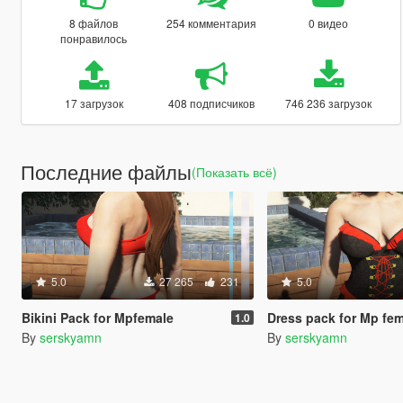
8 файлов
254 комментария
0 видео
понравилось
17 загрузок
408 подписчиков
746 236 загрузок
Последние файлы
(Показать всё)
5.0
27 265
231
5.0
Bikini Pack for Mpfemale
Dress pack for Mp fe
1.0
By
serskyamn
By
serskyamn