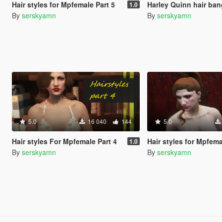
Hair styles for Mpfemale Part 5
Harley Quinn hair bangs fo
1.0
By
serskyamn
By
serskyamn
5.0
16 040
144
5.0
Hair styles For Mpfemale Part 4
Hair styles for Mpfema
1.0
By
serskyamn
By
serskyamn