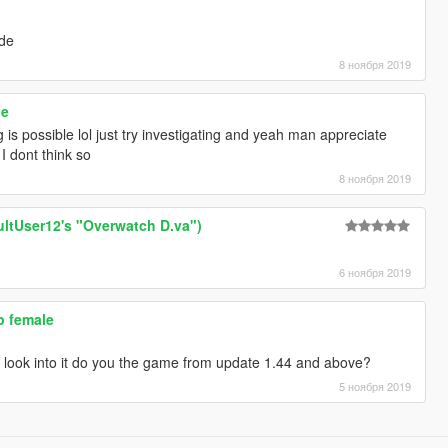
ude
8 ноября 2019
le
is possible lol just try investigating and yeah man appreciate
 I dont think so
8 ноября 2019
aultUser12's "Overwatch D.va")
6 ноября 2019
p female
l look into it do you the game from update 1.44 and above?
5 ноября 2019