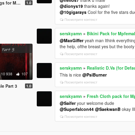
r Mpfemale
1.0
@dionys19
thanks again!
@10gigarays
Cool for the five stars d
Посмотрите контекст
serskyamn
»
Bikini Pack for Mpfema
@MaxGiffer
yeah man Ithink everything 
the help, ofthe breast yes but the booty
Посмотрите контекст
serskyamn
»
Realistic D.Va (for Def
10 938
107
This is nice
@PsiBurner
Посмотрите контекст
le Part 3
1.0
serskyamn
»
Fresh Cloth pack for M
@Saifer
your welcome dude
@Superfalcon44
@SaekwanB
okay Il
Посмотрите контекст