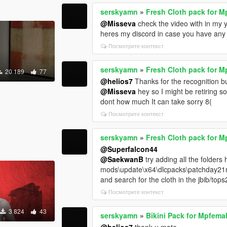
serskyamn
»
Fresh Cloth pack for M
@Misseva
check the video with in my 
heres my discord in case you have an
Посмотрите контекст
serskyamn
»
Fresh Cloth pack for M
20 189
77
@helios7
Thanks for the recognition b
@Misseva
hey so I might be retiring so
dont how much It can take sorry 8(
Посмотрите контекст
serskyamn
»
Fresh Cloth pack for M
@Superfalcon44
@SaekwanB
try adding all the folders 
mods\update\x64\dlcpacks\patchday21n
and search for the cloth in the jbib/t
Посмотрите контекст
3 824
43
serskyamn
»
Bikini Pack for Mpfema
@helios7
thank u mate