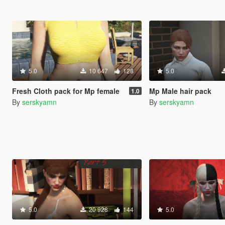
5.0
10 647
128
5.0
Fresh Cloth pack for Mp female
Mp Male hair pack
1.0
By
serskyamn
By
serskyamn
5.0
20 928
144
5.0