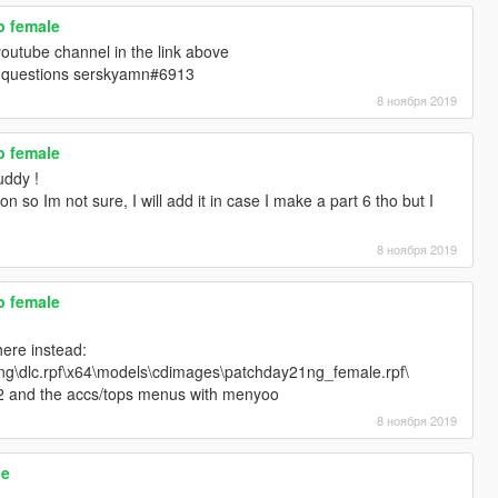
p female
youtube channel in the link above
y questions serskyamn#6913
8 ноября 2019
p female
uddy !
on so Im not sure, I will add it in case I make a part 6 tho but I
8 ноября 2019
p female
here instead:
g\dlc.rpf\x64\models\cdimages\patchday21ng_female.rpf\
ops2 and the accs/tops menus with menyoo
8 ноября 2019
le