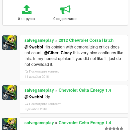
0 загрузок
0 подписчиков
salvegameplay
»
2012 Chevrolet Corsa Hatch
@Kwebbl
His opinion with demoralizing critics does
not count,
@Ciber_Ciney
this very nice continues like
this. In my honest opinion if you did not like it, just do
not download it.
Посмотрите контекст
11 декабря 2016
salvegameplay
»
Chevrolet Celta Energy 1.4
@Kwebbl
fdp
Посмотрите контекст
9 декабря 2016
salvegameplay
»
Chevrolet Celta Energy 1.4