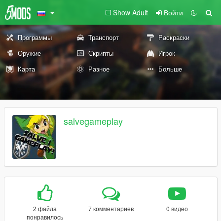
Show Adult
Войти
Программы
Транспорт
Раскраски
Оружие
Скрипты
Игрок
Карта
Разное
Больше
salvegameplay
2 файла
7 комментариев
0 видео
понравилось