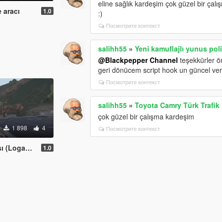
eline sağlık kardeşim çok güzel bir çalı
e aracı
1.0
:)
Посмотрите контекст
salihh55
»
Yeni kamuflajlı yunus poli
@Blackpepper Channel
teşekkürler ö
geri dönücem script hook un güncel ve
Посмотрите контекст
salihh55
»
Toyota Camry Türk Trafik 
çok güzel bir çalışma kardeşim
1 898
4
Посмотрите контекст
017 versiyon
1.0