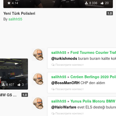
4.14
8 336
20
Yeni Türk Polisleri
1.0
By
salihh55
salihh55
»
Ford Tourneo Courier Traf
@turkishmods
buram buram kalite kok
Посмотрите контекст
salihh55
»
Cıtröen Berlingo 2020 Pol
@BossManORH
CHP den aldım
6 407
3
Посмотрите контекст
GS R 1200
1.0
salihh55
»
Yunus Polis Motoru BMW
@HaloWarfare
evet ELS desteği bulun
Посмотрите контекст