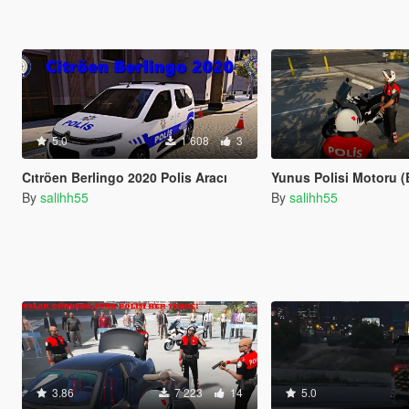
5.0
1 608
3
Cıtröen Berlingo 2020 Polis Aracı
Yunus Polisi Motoru 
By
salihh55
By
salihh55
3.86
7 223
14
5.0