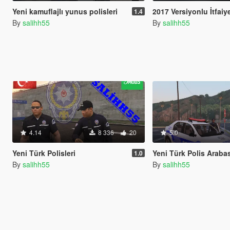
Yeni kamuflajlı yunus polisleri
2017 Versiyonlu İtfaiy
1.4
By
salihh55
By
salihh55
4.14
8 336
20
5.0
Yeni Türk Polisleri
Yeni Türk Polis Arabası (Logan) 2
1.0
By
salihh55
By
salihh55