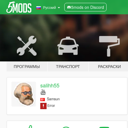
5mods on Discord
Русский
ПРОГРАММЫ
ТРАНСПОРТ
РАСКРАСКИ
salihh55
Samsun