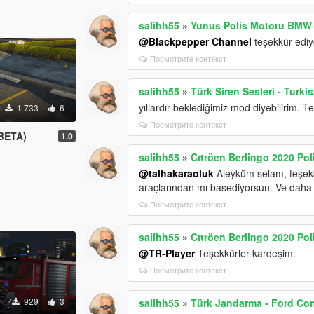
salihh55
»
Yunus Polis Motoru BMW
@Blackpepper Channel
teşekkür ediy
Посмотрите контекст
salihh55
»
Türk Siren Sesleri - Turk
yıllardır beklediğimiz mod diyebilirim. T
1 733
6
Посмотрите контекст
(BETA)
1.0
salihh55
»
Cıtröen Berlingo 2020 Pol
@talhakaraoluk
Aleyküm selam, teşekkü
araçlarından mı basediyorsun. Ve daha
Посмотрите контекст
salihh55
»
Cıtröen Berlingo 2020 Pol
@TR-Player
Teşekkürler kardeşim.
Посмотрите контекст
929
3
salihh55
»
Türk Jandarma - Ford Co