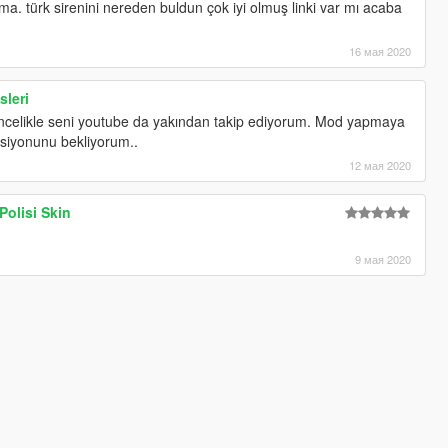
şma. türk sirenini nereden buldun çok iyi olmuş linki var mı acaba
16 мая 2020
sleri
ncelikle seni youtube da yakından takip ediyorum. Mod yapmaya
rsiyonunu bekliyorum..
12 мая 2020
Polisi Skin
9 мая 2020