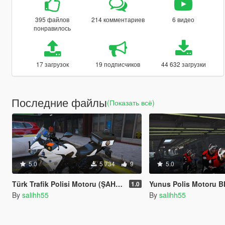
395 файлов
214 комментариев
6 видео
понравилось
17 загрузок
19 подписчиков
44 632 загрузки
Последние файлы
(Показать всё)
5.0
5 734
9
5.0
Türk Trafik Polisi Motoru (ŞAHİN) Yamaha
Yunus Polis Motoru BMW 
1.0
By
salihh55
By
salihh55