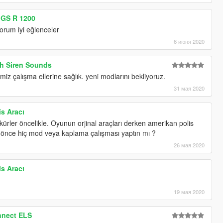
 GS R 1200
orum iyi eğlenceler
6 июня 2020
ish Siren Sounds
emiz çalışma ellerine sağlık. yeni modlarını bekliyoruz.
31 мая 2020
is Aracı
rler öncelikle. Oyunun orjinal araçları derken amerikan polis
 önce hiç mod veya kaplama çalışması yaptın mı ?
26 мая 2020
is Aracı
19 мая 2020
nnect ELS