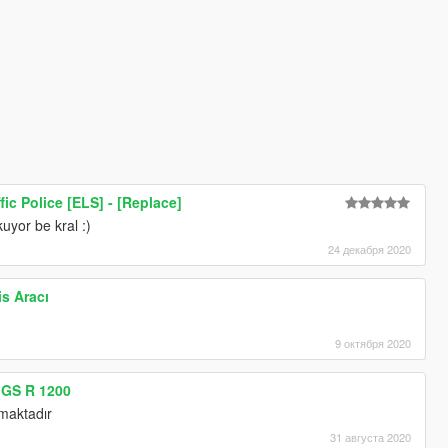
fic Police [ELS] - [Replace]
uyor be kral :)
24 декабря 2020
is Aracı
9 октября 2020
 GS R 1200
maktadır
31 августа 2020