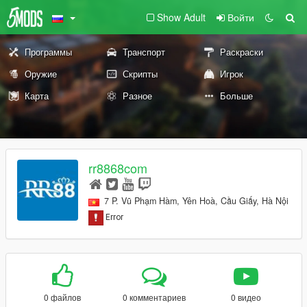
Show Adult
Войти
Программы
Транспорт
Раскраски
Оружие
Скрипты
Игрок
Карта
Разное
Больше
rr8868com
7 P. Vũ Phạm Hàm, Yên Hoà, Cầu Giấy, Hà Nội
0 файлов
0 комментариев
0 видео