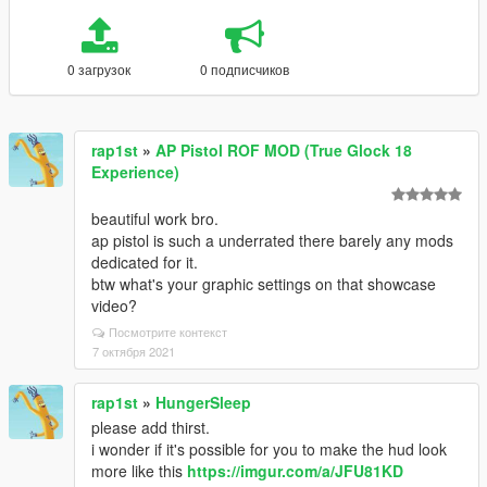
0 загрузок
0 подписчиков
rap1st
»
AP Pistol ROF MOD (True Glock 18
Experience)
beautiful work bro.
ap pistol is such a underrated there barely any mods
dedicated for it.
btw what's your graphic settings on that showcase
video?
Посмотрите контекст
7 октября 2021
rap1st
»
HungerSleep
please add thirst.
i wonder if it's possible for you to make the hud look
more like this
https://imgur.com/a/JFU81KD