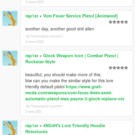
2 июня 2021
rap1st
»
Vom Feuer Service Pistol [Animated]
another day, another good shit allen
Посмотрите контекст
2 июня 2021
rap1st
»
Glock Weapon Icon | Combat Pistol |
Rockstar-Style
beautiful, you should make more of this.
btw can you make the similar style for this lore
friendly default pistol
https://www.gta5-
mods.com/weapons/vom-feuer-9mm-semi-
automatic-pistol-max-payne-3-glock-replace-oiv
Посмотрите контекст
2 мая 2021
rap1st
»
4NG4H's Lore Friendly Hoodie
Retextures