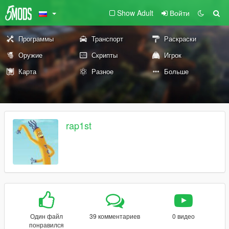
Show Adult
Войти
Программы
Транспорт
Раскраски
Оружие
Скрипты
Игрок
Карта
Разное
Больше
rap1st
Один файл
39 комментариев
0 видео
понравился