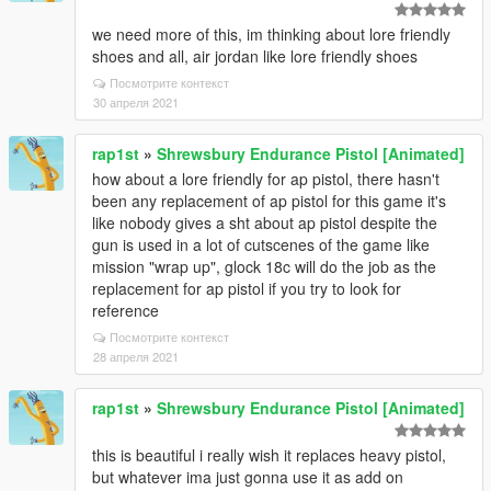
we need more of this, im thinking about lore friendly
shoes and all, air jordan like lore friendly shoes
Посмотрите контекст
30 апреля 2021
rap1st
»
Shrewsbury Endurance Pistol [Animated]
how about a lore friendly for ap pistol, there hasn't
been any replacement of ap pistol for this game it's
like nobody gives a sht about ap pistol despite the
gun is used in a lot of cutscenes of the game like
mission "wrap up", glock 18c will do the job as the
replacement for ap pistol if you try to look for
reference
Посмотрите контекст
28 апреля 2021
rap1st
»
Shrewsbury Endurance Pistol [Animated]
this is beautiful i really wish it replaces heavy pistol,
but whatever ima just gonna use it as add on