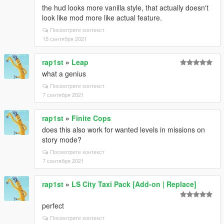
the hud looks more vanilla style, that actually doesn't
look like mod more like actual feature.
Посмотрите контекст
15 сентября 2021
rap1st
»
Leap
what a genius
Посмотрите контекст
7 сентября 2021
rap1st
»
Finite Cops
does this also work for wanted levels in missions on
story mode?
Посмотрите контекст
7 сентября 2021
rap1st
»
LS City Taxi Pack [Add-on | Replace]
perfect
Посмотрите контекст