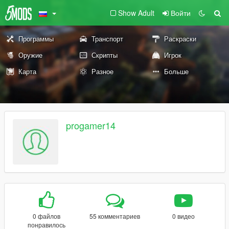
Show Adult
Войти
Программы
Транспорт
Раскраски
Оружие
Скрипты
Игрок
Карта
Разное
Больше
progamer14
0 файлов
55 комментариев
0 видео
понравилось