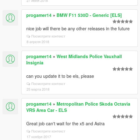
27 июня 2018
progamer14
»
BMW F11 530D - Generic [ELS]
nice job will there be any other releases in the future
Посмотрите контекст
8 апреля 2018
progamer14
»
West Midlands Police Vauxhall
Insignia
can you update it to be els, please
Посмотрите контекст
25 марта 2018
progamer14
»
Metropolitan Police Skoda Octavia
VRS Area Car - ELS
Great job can't wait for the x5 and Astra
Посмотрите контекст
17 ноября 2017