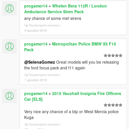
progamer14
»
Whelen Beta 112R / London
Ambulance Service Siren Pack
any chance of some met sirens
Посмотрите контекст
9 декабря 2019
progamer14
»
Metropolitan Police BMW X5 F15
Pack
@SelenaGomez
Great models will you be releasing
the ford focus pack and f11 again
Посмотрите контекст
7 декабря 2019
progamer14
»
2015 Vauxhall Insignia Fire Officers
Car [ELS]
Very nice any chance of a btp or West Mercia police
Kuga
Посмотрите контекст