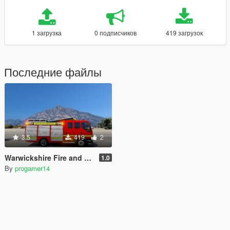
1 загрузка
0 подписчиков
419 загрузок
Последние файлы
3.5
419
2
Warwickshire Fire and Rescue Engine
1.0
By
progamer14