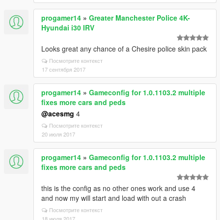
progamer14
»
Greater Manchester Police 4K-
Hyundai i30 IRV
Looks great any chance of a Chesire police skin pack
Посмотрите контекст
17 сентября 2017
progamer14
»
Gameconfig for 1.0.1103.2 multiple
fixes more cars and peds
@acesmg
4
Посмотрите контекст
20 июля 2017
progamer14
»
Gameconfig for 1.0.1103.2 multiple
fixes more cars and peds
this is the config as no other ones work and use 4
and now my will start and load with out a crash
Посмотрите контекст
18 июля 2017