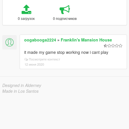
0 загрузок
0 подписчиков
oogabooga2224
»
Franklin's Mansion House
it made my game stop working now i cant play
Посмотрите контекст
12 июня 2020
Designed in Alderney
Made in Los Santos