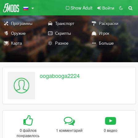
Show Adult
Войти
Программы
Транспорт
Раскраски
Оружие
Скрипты
Игрок
Карта
Разное
Больше
oogabooga2224
0 файлов
1 комментарий
0 видео
понравилось