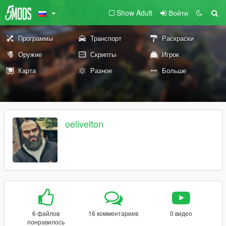
Show Adult
Войти
Программы
Транспорт
Раскраски
Оружие
Скрипты
Игрок
Карта
Разное
Больше
oelivelton
6 файлов
16 комментариев
0 видео
понравилось