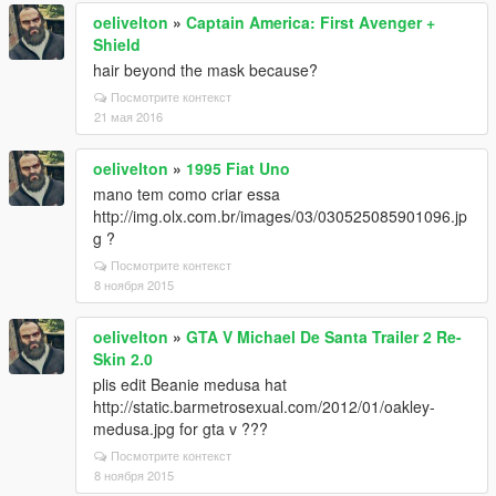
oelivelton
»
Captain America: First Avenger +
Shield
hair beyond the mask because?
Посмотрите контекст
21 мая 2016
oelivelton
»
1995 Fiat Uno
mano tem como criar essa
http://img.olx.com.br/images/03/030525085901096.jp
g ?
Посмотрите контекст
8 ноября 2015
oelivelton
»
GTA V Michael De Santa Trailer 2 Re-
Skin 2.0
plis edit Beanie medusa hat
http://static.barmetrosexual.com/2012/01/oakley-
medusa.jpg for gta v ???
Посмотрите контекст
8 ноября 2015