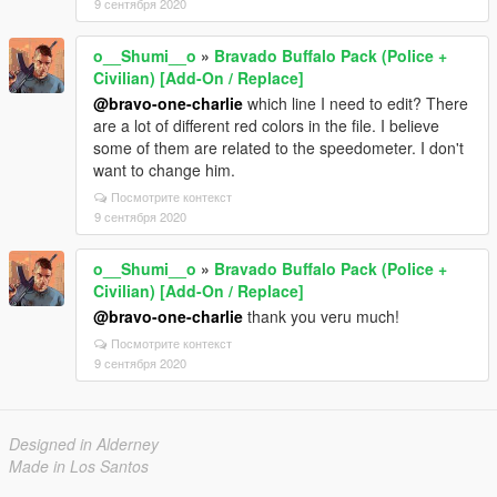
9 сентября 2020
o__Shumi__o
»
Bravado Buffalo Pack (Police +
Civilian) [Add-On / Replace]
@bravo-one-charlie
which line I need to edit? There
are a lot of different red colors in the file. I believe
some of them are related to the speedometer. I don't
want to change him.
Посмотрите контекст
9 сентября 2020
o__Shumi__o
»
Bravado Buffalo Pack (Police +
Civilian) [Add-On / Replace]
@bravo-one-charlie
thank you veru much!
Посмотрите контекст
9 сентября 2020
Designed in Alderney
Made in Los Santos