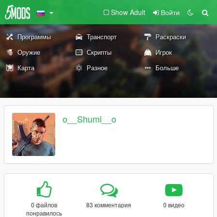
Show Adult
Войти
Программы
Транспорт
Раскраски
Оружие
Скрипты
Игрок
Карта
Разное
Больше
o__Shumi__o
0 файлов
83 комментария
0 видео
понравилось