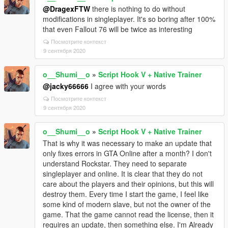
@DragexFTW
there is nothing to do without
modifications in singleplayer. It's so boring after 100%
that even Fallout 76 will be twice as interesting
Посмотрите контекст
9 сентября 2020
o__Shumi__o
»
Script Hook V + Native Trainer
@jacky66666
I agree with your words
Посмотрите контекст
9 сентября 2020
o__Shumi__o
»
Script Hook V + Native Trainer
That is why it was necessary to make an update that
only fixes errors in GTA Online after a month? I don't
understand Rockstar. They need to separate
singleplayer and online. It is clear that they do not
care about the players and their opinions, but this will
destroy them. Every time I start the game, I feel like
some kind of modern slave, but not the owner of the
game. That the game cannot read the license, then it
requires an update, then something else. I'm Already