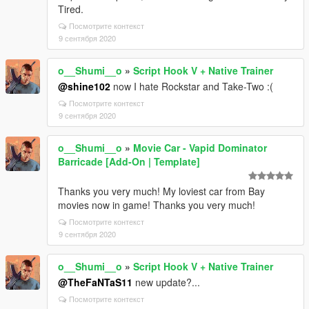
Tired.
Посмотрите контекст
9 сентября 2020
o__Shumi__o
»
Script Hook V + Native Trainer
@shine102
now I hate Rockstar and Take-Two :(
Посмотрите контекст
9 сентября 2020
o__Shumi__o
»
Movie Car - Vapid Dominator
Barricade [Add-On | Template]
Thanks you very much! My loviest car from Bay
movies now in game! Thanks you very much!
Посмотрите контекст
9 сентября 2020
o__Shumi__o
»
Script Hook V + Native Trainer
@TheFaNTaS11
new update?...
Посмотрите контекст