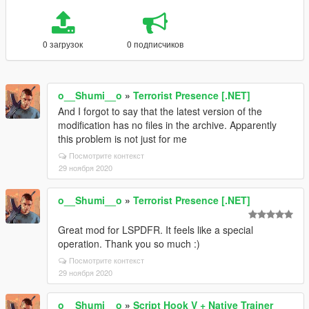
0 загрузок
0 подписчиков
o__Shumi__o
»
Terrorist Presence [.NET]
And I forgot to say that the latest version of the
modification has no files in the archive. Apparently
this problem is not just for me
Посмотрите контекст
29 ноября 2020
o__Shumi__o
»
Terrorist Presence [.NET]
Great mod for LSPDFR. It feels like a special
operation. Thank you so much :)
Посмотрите контекст
29 ноября 2020
o__Shumi__o
»
Script Hook V + Native Trainer