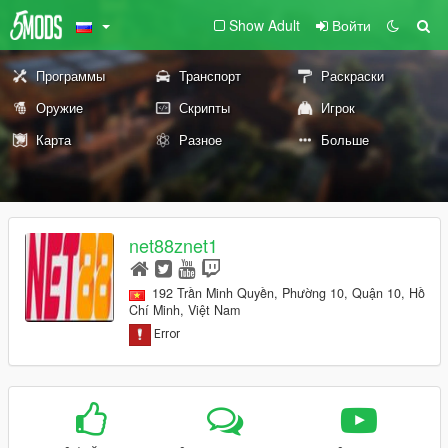
Show Adult
Войти
Программы
Транспорт
Раскраски
Оружие
Скрипты
Игрок
Карта
Разное
Больше
net88znet1
192 Trần Minh Quyền, Phường 10, Quận 10, Hồ
Chí Minh, Việt Nam