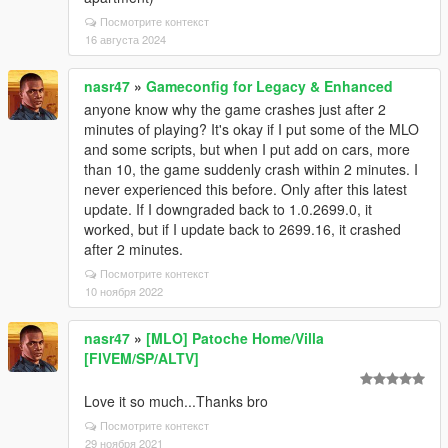
Посмотрите контекст
16 августа 2024
nasr47
»
Gameconfig for Legacy & Enhanced
anyone know why the game crashes just after 2
minutes of playing? It's okay if I put some of the MLO
and some scripts, but when I put add on cars, more
than 10, the game suddenly crash within 2 minutes. I
never experienced this before. Only after this latest
update. If I downgraded back to 1.0.2699.0, it
worked, but if I update back to 2699.16, it crashed
after 2 minutes.
Посмотрите контекст
10 ноября 2022
nasr47
»
[MLO] Patoche Home/Villa
[FIVEM/SP/ALTV]
Love it so much...Thanks bro
Посмотрите контекст
29 ноября 2021