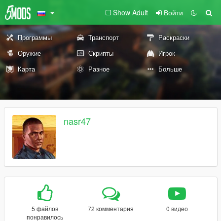
Show Adult
Войти
Программы
Транспорт
Раскраски
Оружие
Скрипты
Игрок
Карта
Разное
Больше
nasr47
5 файлов
72 комментария
0 видео
понравилось