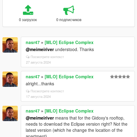
0 загрузок
0 подписчиков
nasr47
»
[MLO] Eclipse Complex
@meimeiriver
understood. Thanks
Посмотрите контекст
27 августа 2024
nasr47
»
[MLO] Eclipse Complex
alright...thanks
Посмотрите контекст
17 августа 2024
nasr47
»
[MLO] Eclipse Complex
@meimeiriver
means that for the Gidoxy's rooftop,
needs to download the Eclipse version right? Not the
latest version (which he change the location of the
apartment)