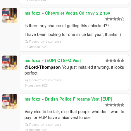
msifoxx
»
Chevrolet Vectra Cd 1997 2.2 16v
Is there any chance of getting this unlocked??
I have been looking for one since last year, thanks :)
Посмотрите контекст
13 апреля 2021
msifoxx
»
(EUP) CTSFO Vest
@Lord-Thompson
You just installed it wrong, it looks
perfect.
Посмотрите контекст
8 февраля 2021
msifoxx
»
British Police Firearms Vest [EUP]
Very nice to be fair, nice that people who don't want to
pay for EUP have a nice vest to use
Посмотрите контекст
21 января 2021