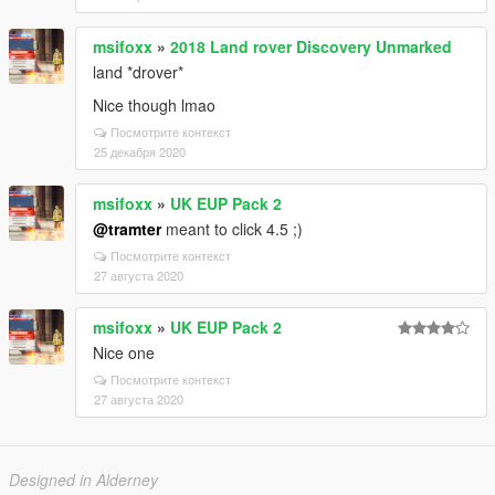
msifoxx
»
2018 Land rover Discovery Unmarked
land *drover*
Nice though lmao
Посмотрите контекст
25 декабря 2020
msifoxx
»
UK EUP Pack 2
@tramter
meant to click 4.5 ;)
Посмотрите контекст
27 августа 2020
msifoxx
»
UK EUP Pack 2
Nice one
Посмотрите контекст
27 августа 2020
Designed in Alderney