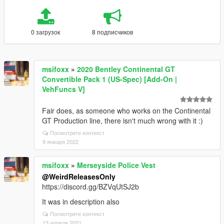
0 загрузок
8 подписчиков
msifoxx
»
2020 Bentley Continental GT
Convertible Pack 1 (US-Spec) [Add-On |
VehFuncs V]
Fair does, as someone who works on the Continental
GT Production line, there isn't much wrong with it :)
Посмотрите контекст
9 января 2022
msifoxx
»
Merseyside Police Vest
@WeirdReleasesOnly
https://discord.gg/BZVqUtSJ2b
It was in description also
Посмотрите контекст
13 апреля 2021