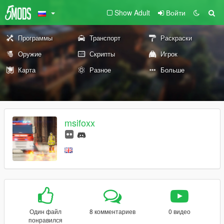
Show Adult
Войти
Программы
Транспорт
Раскраски
Оружие
Скрипты
Игрок
Карта
Разное
Больше
msifoxx
Один файл
8 комментариев
0 видео
понравился