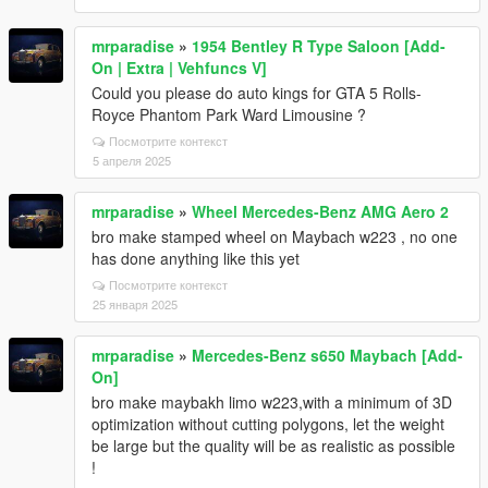
mrparadise
»
1954 Bentley R Type Saloon [Add-
On | Extra | Vehfuncs V]
Could you please do auto kings for GTA 5 Rolls-
Royce Phantom Park Ward Limousine ?
Посмотрите контекст
5 апреля 2025
mrparadise
»
Wheel Mercedes-Benz AMG Aero 2
bro make stamped wheel on Maybach w223 , no one
has done anything like this yet
Посмотрите контекст
25 января 2025
mrparadise
»
Mercedes-Benz s650 Maybach [Add-
On]
bro make maybakh limo w223,with a minimum of 3D
optimization without cutting polygons, let the weight
be large but the quality will be as realistic as possible
!