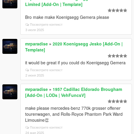
Limited [Add-On | Template]
Bro make make Koenigsegg Gemera please
Посмотрите контекст
3 июля 2025
mrparadise
»
2020 Koenigsegg Jesko [Add-On |
Template]
it would be great if you could do Koenigsegg Gemera
Посмотрите контекст
2 июня 2025
mrparadise
»
1957 Cadillac Eldorado Brougham
[Add-On | LODs | VehFuncsV]
make please mercedes-benz 770k grosser offener
tourenwagen, and Rolls-Royce Phantom Park Ward
Limousine👏
Посмотрите контекст
24 мая 2025