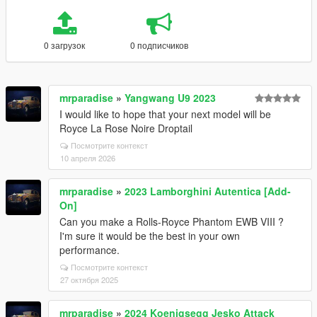
0 загрузок
0 подписчиков
mrparadise
»
Yangwang U9 2023
I would like to hope that your next model will be
Royce La Rose Noire Droptail
Посмотрите контекст
10 апреля 2026
mrparadise
»
2023 Lamborghini Autentica [Add-
On]
Can you make a Rolls-Royce Phantom EWB VIII ?
I'm sure it would be the best in your own
performance.
Посмотрите контекст
27 октября 2025
mrparadise
»
2024 Koenigsegg Jesko Attack