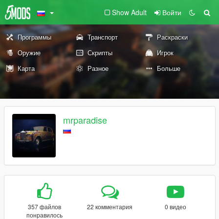
Show Adult
Войти
Программы
Транспорт
Раскраски
Оружие
Скрипты
Игрок
Карта
Разное
Больше
mrparadise
357 файлов
22 комментария
0 видео
понравилось