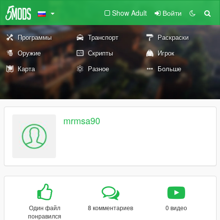
Show Adult
Войти
Программы
Транспорт
Раскраски
Оружие
Скрипты
Игрок
Карта
Разное
Больше
mrmsa90
Один файл
8 комментариев
0 видео
понравился