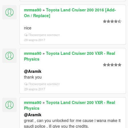
mrmsa90
»
Toyota Land Cruiser 200 2016 [Add-
On / Replace]
nice
Посмотрите контекст
29 марта 2017
mrmsa90
»
Toyota Land Cruiser 200 VXR - Real
Physics
@Aramik
thank you
Посмотрите контекст
29 марта 2017
mrmsa90
»
Toyota Land Cruiser 200 VXR - Real
Physics
@Aramik
great , can you unlocked for me cause i wana make it
saudi police , ill give you the credits.