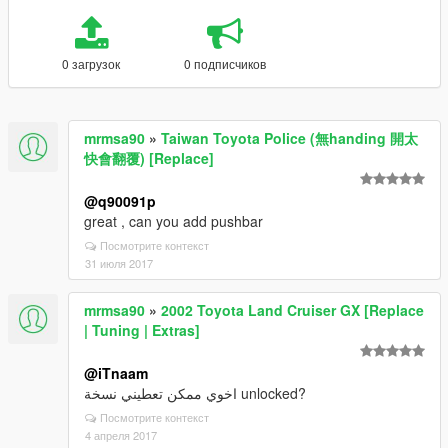
0 загрузок
0 подписчиков
mrmsa90
»
Taiwan Toyota Police (無handing 開太
快會翻覆) [Replace]
@q90091p
great , can you add pushbar
Посмотрите контекст
31 июля 2017
mrmsa90
»
2002 Toyota Land Cruiser GX [Replace
| Tuning | Extras]
@iTnaam
اخوي ممكن تعطيني نسخة unlocked?
Посмотрите контекст
4 апреля 2017