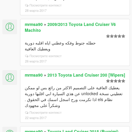
Посмотрите контекст
28 марта 2017
mrmsa90
»
2009/2013 Toyota Land Cruiser V6
Machito
حطله جنوط وفكه وعطني اياه اقلبه دورية
ويعطيك العافية
Посмотрите контекст
26 марта 2017
mrmsa90
»
2013 Toyota Land Cruiser 200 [Wipers]
يعطيك العافية على التصميم الاكثر من رائع بس لو ممكن
تعطيني نسخة unlocked عن هذي السيارة ابي اقلبها دورية
نظام els اذا تكرمت ورح اسجل اسمك في الحقوق .
وشكراً على مجهودك
Посмотрите контекст
22 марта 2017
mrmsa90
»
Toyota Land Cruiser 2015 (Buraimi)