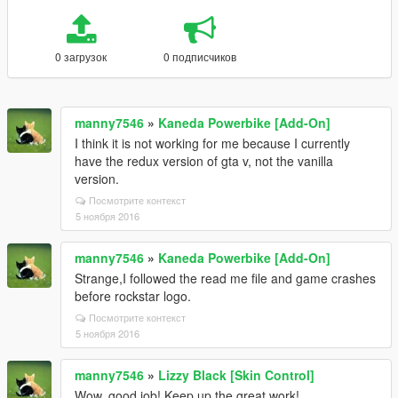
0 загрузок
0 подписчиков
manny7546
»
Kaneda Powerbike [Add-On]
I think it is not working for me because I currently
have the redux version of gta v, not the vanilla
version.
Посмотрите контекст
5 ноября 2016
manny7546
»
Kaneda Powerbike [Add-On]
Strange,I followed the read me file and game crashes
before rockstar logo.
Посмотрите контекст
5 ноября 2016
manny7546
»
Lizzy Black [Skin Control]
Wow, good job! Keep up the great work!