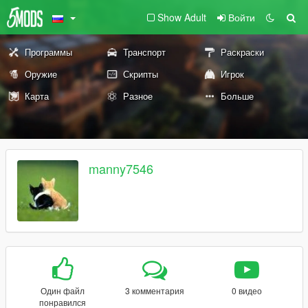
Show Adult
Войти
Программы
Транспорт
Раскраски
Оружие
Скрипты
Игрок
Карта
Разное
Больше
manny7546
Один файл
3 комментария
0 видео
понравился